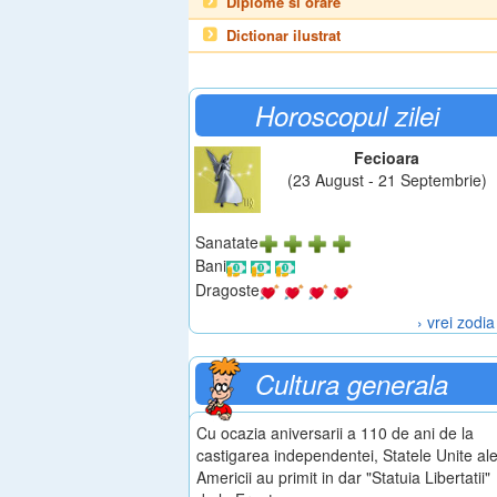
Diplome si orare
Dictionar ilustrat
Horoscopul zilei
Fecioara
(23 August - 21 Septembrie)
Sanatate
Bani
Dragoste
› vrei zodia
Cultura generala
Cu ocazia aniversarii a 110 de ani de la
castigarea independentei, Statele Unite al
Americii au primit in dar "Statuia Libertatii"