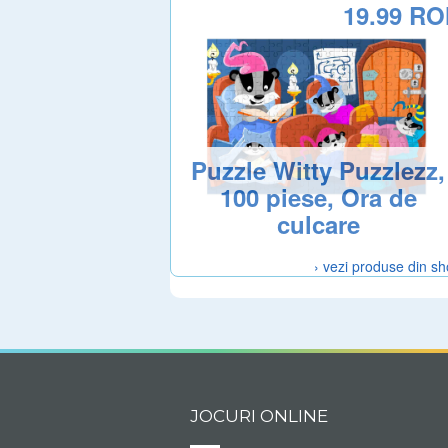
19.99 R
Puzzle Witty Puzzlezz,
100 piese, Ora de
culcare
› vezi produse din s
JOCURI ONLINE