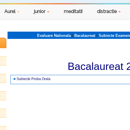
Aurel
junior
meditatii
distractie
|
|
Evaluare Nationala
Bacalaureat
Subiecte Examen
Bacalaureat 
Subiecte Proba Orala