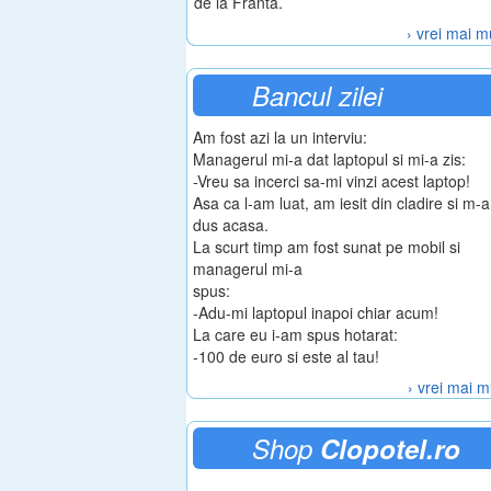
de la Franta.
› vrei mai m
Bancul zilei
Am fost azi la un interviu:
Managerul mi-a dat laptopul si mi-a zis:
-Vreu sa incerci sa-mi vinzi acest laptop!
Asa ca l-am luat, am iesit din cladire si m-
dus acasa.
La scurt timp am fost sunat pe mobil si
managerul mi-a
spus:
-Adu-mi laptopul inapoi chiar acum!
La care eu i-am spus hotarat:
-100 de euro si este al tau!
› vrei mai m
Shop
Clopotel.ro