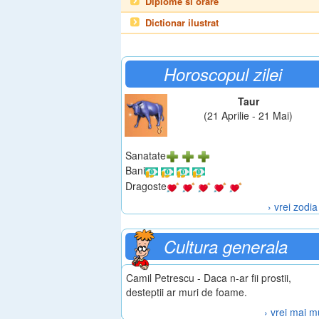
Diplome si orare
Dictionar ilustrat
Horoscopul zilei
Taur
(21 Aprilie - 21 Mai)
Sanatate
Bani
Dragoste
› vrei zodia
Cultura generala
Camil Petrescu - Daca n-ar fii prostii,
desteptii ar muri de foame.
› vrei mai m