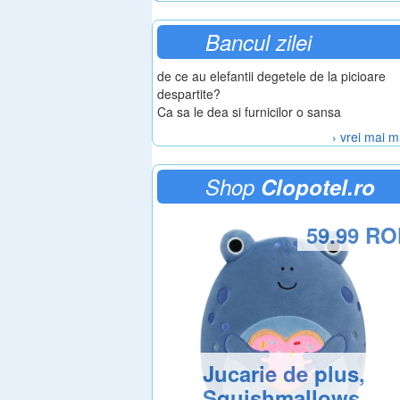
Bancul zilei
de ce au elefantii degetele de la picioare
despartite?
Ca sa le dea si furnicilor o sansa
› vrei mai m
Shop
Clopotel.ro
59.99 R
Jucarie de plus,
Squishmallows,