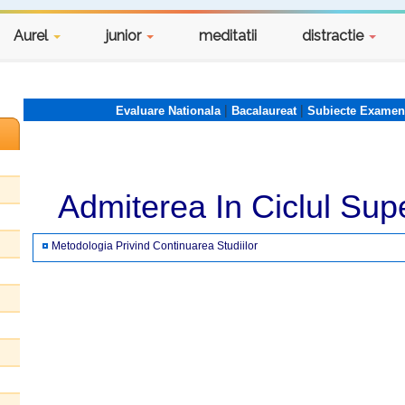
Aurel
junior
meditatii
distractie
|
|
Evaluare Nationala
Bacalaureat
Subiecte Examen
Admiterea In Ciclul Supe
Metodologia Privind Continuarea Studiilor