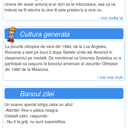
cineva din acest anturaj si-ar dori sa te inlocuiasca, asa ca va
trebuie sa fii atent/a la cine iti este prieten/a si cine nu.
› vrei zodia ta
Cultura generala
La jocurile olimpice de vara din 1984, de la Los Angeles,
Romania a iesit pe locul 2 dupa Statele Unite ale Americii in
clasamentul pe medalii. De mentionat ca Uniunea Sovietica nu a
participat ca raspuns la boicotul american al Jocurilor Olimpice
din 1980 de la Moscova.
› vrei mai mult
Bancul zilei
Un soarec speriat striga catre un altul:
-Atentie! Vine o pisica neagra.
Celalalt calm, raspunde:
- Nu-ti fa griji, nu sunt superstitios.