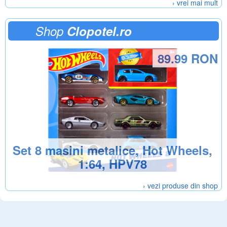
› vrei mai mult
Shop
Clopotel.ro
89.99 RON
Set 8 masini metalice, Hot Wheels,
1:64, HPV78
› vezi produse din shop