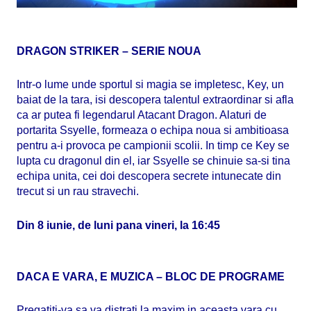
DRAGON STRIKER – SERIE NOUA
Intr-o lume unde sportul si magia se impletesc, Key, un
baiat de la tara, isi descopera talentul extraordinar si afla
ca ar putea fi legendarul Atacant Dragon. Alaturi de
portarita Ssyelle, formeaza o echipa noua si ambitioasa
pentru a-i provoca pe campionii scolii. In timp ce Key se
lupta cu dragonul din el, iar Ssyelle se chinuie sa-si tina
echipa unita, cei doi descopera secrete intunecate din
trecut si un rau stravechi.
Din 8 iunie, de luni pana vineri, la 16:45
DACA E VARA, E MUZICA – BLOC DE PROGRAME
Pregatiti-va sa va distrati la maxim in aceasta vara cu