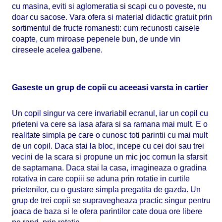
cu masina, eviti si aglomeratia si scapi cu o poveste, nu
doar cu sacose. Vara ofera si material didactic gratuit prin
sortimentul de fructe romanesti: cum recunosti caisele
coapte, cum miroase pepenele bun, de unde vin
cireseele acelea galbene.
Gaseste un grup de copii cu aceeasi varsta in cartier
Un copil singur va cere invariabil ecranul, iar un copil cu
prieteni va cere sa iasa afara si sa ramana mai mult. E o
realitate simpla pe care o cunosc toti parintii cu mai mult
de un copil. Daca stai la bloc, incepe cu cei doi sau trei
vecini de la scara si propune un mic joc comun la sfarsit
de saptamana. Daca stai la casa, imagineaza o gradina
rotativa in care copiii se aduna prin rotatie in curtile
prietenilor, cu o gustare simpla pregatita de gazda. Un
grup de trei copii se supravegheaza practic singur pentru
joaca de baza si le ofera parintilor cate doua ore libere