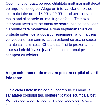
Copiii functioneaza pe predictibilitate mult mai mult decat
pe argumente logice. Alege un interval clar din zi, de
exemplu intre orele 18:00 si 20:00, cand aerul devine
mai bland si soarele nu mai frige asfaltul. Trateaza
intervalul acesta ca pe masa de seara: nediscutabil, dar
nu punitiv, fara moralizare. Prima saptamana va fi cu
proteste puternice, a doua cu resemnare, iar din a treia il
vei vedea singur cum isi cauta bidonul cu apa si sapca
inainte sa ii amintesti. Cheia e sa fii si tu prezenta, nu
doar sa-l trimiti "sa se joace" in timp ce ramai pe
canapea cu telefonul.
Alege echipament de miscare pe care copilul chiar il
foloseste
O bicicleta uitata in balcon nu contribuie cu nimic la
sanatatea copilului tau, indiferent cat de scumpa a fost.
Pornesti de la ce ii place lui, nu de la ce crezi tu ca ar fi