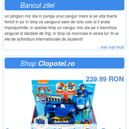
Bancul zilei
un pingiun mic sta in punga unui cangur mare si se uita foarte
fericit in jur in timp ce cangurul sare de colo colo si ii arata
imprejurimile; in acelasi timp un cangur mic sta pe o banchiza
singurel si dardaie de frig, in timp ce mormaia in sinea lui: fir-ar
ele de schimburi internationale de studenti!
› vrei mai mult
Shop
Clopotel.ro
239.99 RON