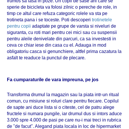
frumos sa iasa in poze. Un copil de sase ani care se
sperie de bicicleta va folosi zilnic o pereche de role, in
timp ce altul care refuza categoric rolele va sta pe
trotineta pana i se toceste. Poti descoperi
trotinetele
pentru copii
adaptate pe grupe de varsta si niveluri de
siguranta, cu roti mari pentru cei mici sau cu suspensii
pentru aleile denivelate din parcuri, ca sa investesti in
ceva ce chiar iese din casa cu el. Adauga in mod
obligatoriu casca si genunchiere, altfel prima cazatura la
asfalt te readuce la punctul de plecare.
Fa cumparaturile de vara impreuna, pe jos
Transforma drumul la magazin sau la piata intr-un ritual
comun, cu misiune si roluri clare pentru fiecare. Copilul
de sapte ani duce lista si o citeste, cel de patru alege
fructele si numara pungile, iar drumul dus si intors aduce
3.000 spre 4.000 de pasi pe care nu-i mai treci in rubrica
de "de facut". Alegand piata locala in loc de hipermarket