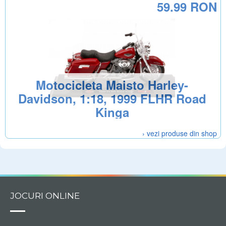
59.99 RON
Motocicleta Maisto Harley-
Davidson, 1:18, 1999 FLHR Road
Kinga
› vezi produse din shop
JOCURI ONLINE