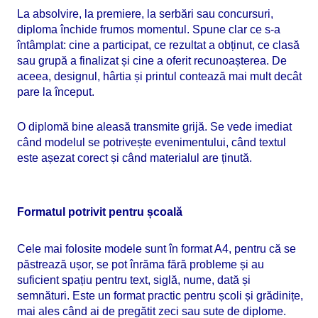
La absolvire, la premiere, la serbări sau concursuri,
diploma închide frumos momentul. Spune clar ce s-a
întâmplat: cine a participat, ce rezultat a obținut, ce clasă
sau grupă a finalizat și cine a oferit recunoașterea. De
aceea, designul, hârtia și printul contează mai mult decât
pare la început.
O diplomă bine aleasă transmite grijă. Se vede imediat
când modelul se potrivește evenimentului, când textul
este așezat corect și când materialul are ținută.
Formatul potrivit pentru școală
Cele mai folosite modele sunt în format A4, pentru că se
păstrează ușor, se pot înrăma fără probleme și au
suficient spațiu pentru text, siglă, nume, dată și
semnături. Este un format practic pentru școli și grădinițe,
mai ales când ai de pregătit zeci sau sute de diplome.