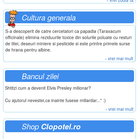
› vrei zodia ta
Cultura generala
S-a descoperit de catre cercetatori ca papadia (Taraxacum
officinale) elimina reziduurile toxice din solurile poluate cu resturi
de titei, deseuri miniere si pesticide si este printre primele surse
de hrana pentru albine.
› vrei mai mult
Bancul zilei
Shtitzi cum a devenit Elvis Presley milionar?
Cu ajutorul nevestei,ca inainte fusese miliardar..." :)
› vrei mai mult
Shop
Clopotel.ro