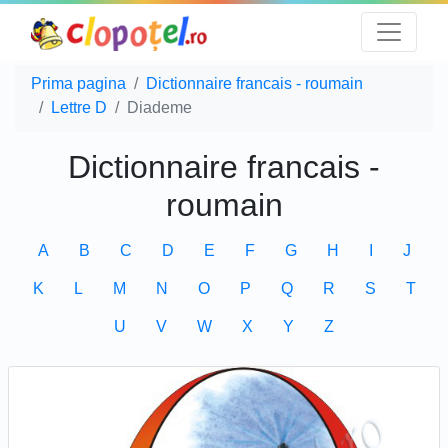
Prima pagina
Dictionnaire francais - roumain
Lettre D
Diademe
Dictionnaire francais -
roumain
A
B
C
D
E
F
G
H
I
J
K
L
M
N
O
P
Q
R
S
T
U
V
W
X
Y
Z