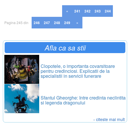
«
241
242
243
244
Pagina 245 din
246
247
248
249
»
250
Afla ca sa stii
Clopotele, o importanta covarsitoare
pentru credinciosi. Explicatii de la
specialistii in servicii funerare
Sfantul Gheorghe: Intre credinta neclintita
si legenda dragonului
› citeste mai mult