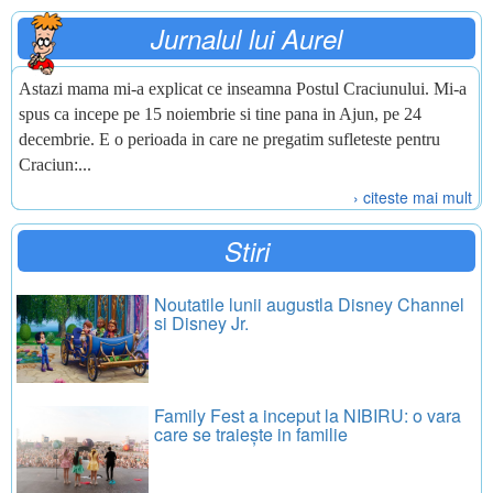
Jurnalul lui Aurel
Astazi mama mi-a explicat ce inseamna Postul Craciunului. Mi-a
spus ca incepe pe 15 noiembrie si tine pana in Ajun, pe 24
decembrie. E o perioada in care ne pregatim sufleteste pentru
Craciun:...
› citeste mai mult
Stiri
Noutatile lunii augustla Disney Channel
si Disney Jr.
Family Fest a inceput la NIBIRU: o vara
care se traiește in familie