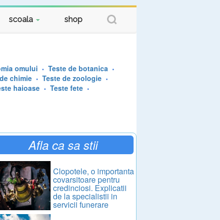
scoala
shop
omia omului
Teste de botanica
 de chimie
Teste de zoologie
este haioase
Teste fete
Afla ca sa stii
Clopotele, o importanta
covarsitoare pentru
credinciosi. Explicatii
de la specialistii in
servicii funerare