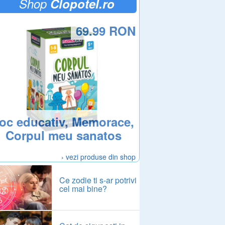
Shop
Clopotel.ro
69.99 RON
oc educativ, Memorace,
Corpul meu sanatos
› vezi produse din shop
Ce zodie ti s-ar potrivi
cel mai bine?