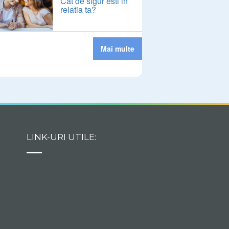
Cat de sigur esti in
relatia ta?
Mai multe
LINK-URI UTILE: