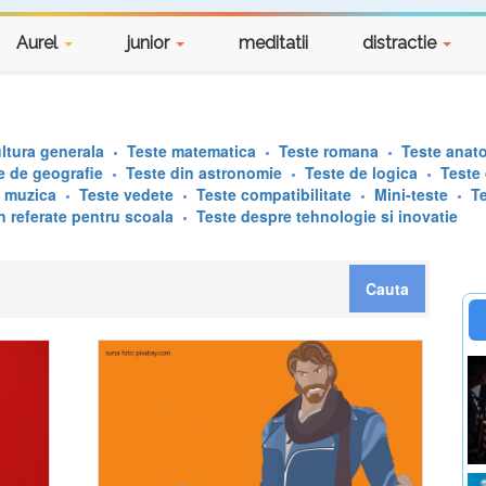
Aurel
junior
meditatii
distractie
ltura generala
Teste matematica
Teste romana
Teste anat
e de geografie
Teste din astronomie
Teste de logica
Teste
e muzica
Teste vedete
Teste compatibilitate
Mini-teste
T
n referate pentru scoala
Teste despre tehnologie si inovatie