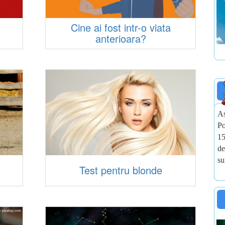
Cine ai fost intr-o viata
anterioara?
As
Po
15
de
su
Test pentru blonde