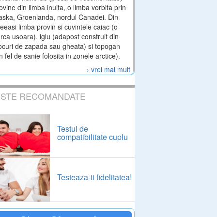
ovine din limba inuita, o limba vorbita prin
aska, Groenlanda, nordul Canadei. Din
eeasi limba provin si cuvintele caiac (o
rca usoara), iglu (adapost construit din
ocuri de zapada sau gheata) si topogan
n fel de sanie folosita in zonele arctice).
› vrei mai mult
ESTE RECOMANDATE
Testul de
compatibilitate cuplu
Testeaza-ti fidelitatea!