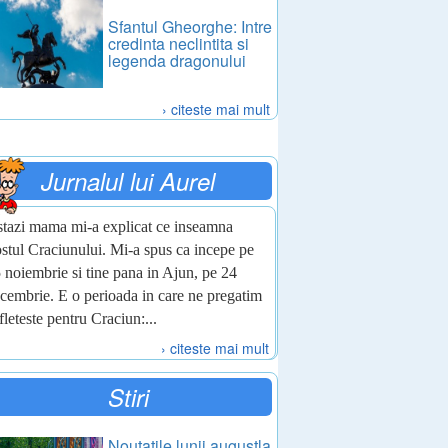
Sfantul Gheorghe: Intre
credinta neclintita si
legenda dragonului
› citeste mai mult
Jurnalul lui Aurel
tazi mama mi-a explicat ce inseamna
stul Craciunului. Mi-a spus ca incepe pe
 noiembrie si tine pana in Ajun, pe 24
cembrie. E o perioada in care ne pregatim
fleteste pentru Craciun:...
› citeste mai mult
Stiri
Noutatile lunii augustla