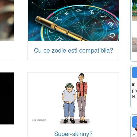
Cu ce zodie esti compatibila?
in
pa
R:
Super-skinny?
Cu