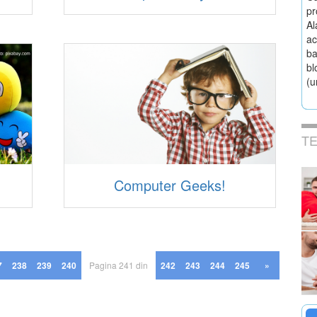
pr
Al
ac
ba
bl
(u
T
Computer Geeks!
7
238
239
240
Pagina 241 din
242
243
244
245
»
250