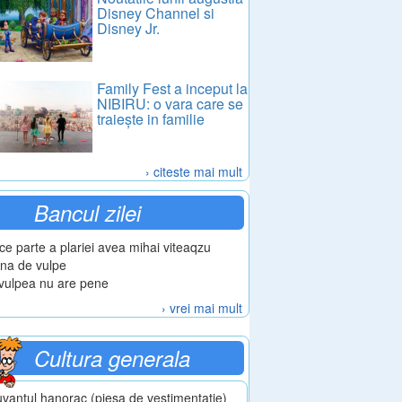
Disney Channel si
Disney Jr.
Family Fest a inceput la
NIBIRU: o vara care se
traiește in familie
› citeste mai mult
Bancul zilei
 ce parte a plariei avea mihai viteaqzu
na de vulpe
vulpea nu are pene
› vrei mai mult
Cultura generala
vantul hanorac (piesa de vestimentatie)