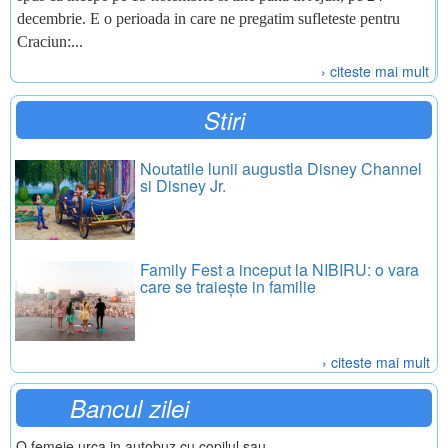
decembrie. E o perioada in care ne pregatim sufleteste pentru
Craciun:...
› citeste mai mult
Stiri
Noutatile lunii augustla Disney Channel
si Disney Jr.
Family Fest a inceput la NIBIRU: o vara
care se traiește in familie
› citeste mai mult
Bancul zilei
O femeie urca in autobuz cu copilul sau.