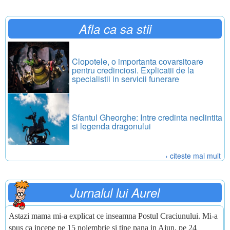
Afla ca sa stii
Clopotele, o importanta covarsitoare
pentru credinciosi. Explicatii de la
specialistii in servicii funerare
Sfantul Gheorghe: Intre credinta neclintita
si legenda dragonului
› citeste mai mult
Jurnalul lui Aurel
Astazi mama mi-a explicat ce inseamna Postul Craciunului. Mi-a
spus ca incepe pe 15 noiembrie si tine pana in Ajun, pe 24