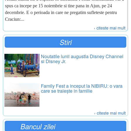
spus ca incepe pe 15 noiembrie si tine pana in Ajun, pe 24
decembrie. E o perioada in care ne pregatim sufleteste pentru
Craciun:...
› citeste mai mult
Stiri
Noutatile lunii augustla Disney Channel
si Disney Jr.
Family Fest a inceput la NIBIRU: o vara
care se traiește in familie
› citeste mai mult
Bancul zilei