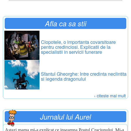
Afla ca sa stii
Clopotele, o importanta covarsitoare
pentru credinciosi. Explicatii de la
specialistii in servicii funerare
Sfantul Gheorghe: Intre credinta neclintita
si legenda dragonului
› citeste mai mult
Jurnalul lui Aurel
Astazi mama mi-a explicat ce inseamna Postul Craciunului. Mi-a