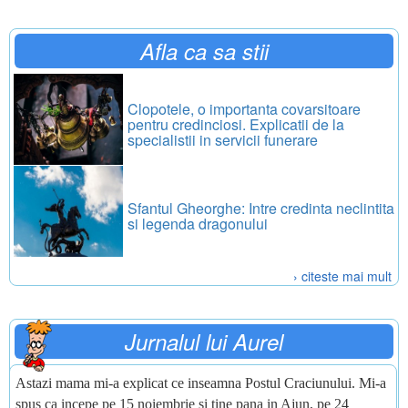
Afla ca sa stii
Clopotele, o importanta covarsitoare
pentru credinciosi. Explicatii de la
specialistii in servicii funerare
Sfantul Gheorghe: Intre credinta neclintita
si legenda dragonului
› citeste mai mult
Jurnalul lui Aurel
Astazi mama mi-a explicat ce inseamna Postul Craciunului. Mi-a
spus ca incepe pe 15 noiembrie si tine pana in Ajun, pe 24