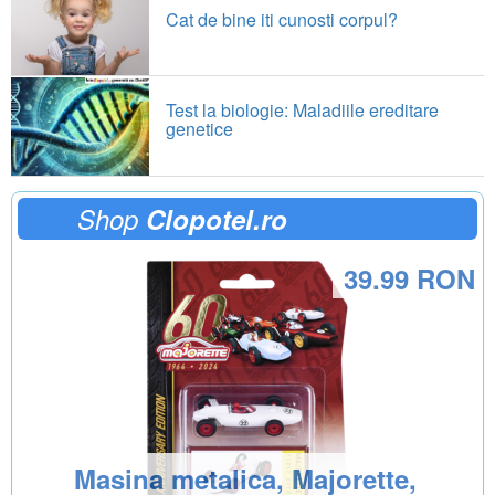
Cat de bine iti cunosti corpul?
Test la biologie: Maladiile ereditare
genetice
Shop
Clopotel.ro
39.99 RON
Masina metalica, Majorette,