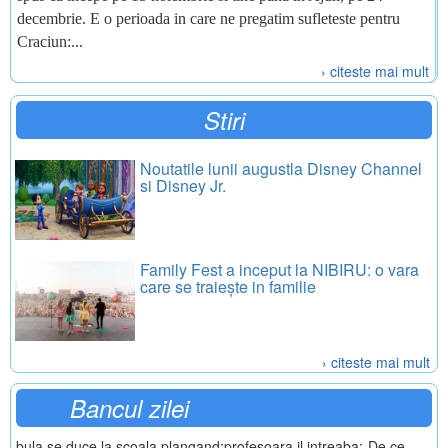
decembrie. E o perioada in care ne pregatim sufleteste pentru
Craciun:...
› citeste mai mult
Stiri
Noutatile lunii augustla Disney Channel
si Disney Jr.
Family Fest a inceput la NIBIRU: o vara
care se traiește in familie
› citeste mai mult
Bancul zilei
bula se duce la scoala plangand:profesoara il intreaba:-De ce