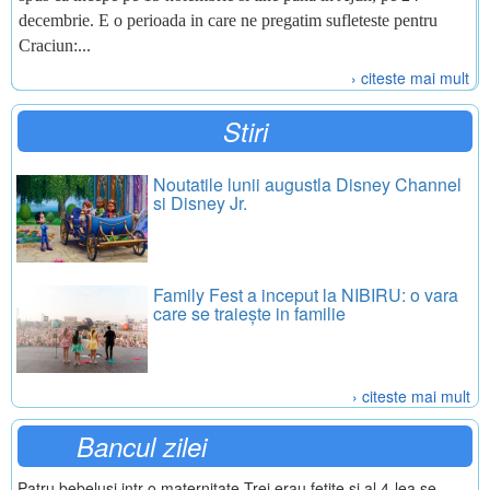
decembrie. E o perioada in care ne pregatim sufleteste pentru
Craciun:...
› citeste mai mult
Stiri
Noutatile lunii augustla Disney Channel
si Disney Jr.
Family Fest a inceput la NIBIRU: o vara
care se traiește in familie
› citeste mai mult
Bancul zilei
Patru bebelusi intr-o maternitate.Trei erau fetite si al 4-lea se