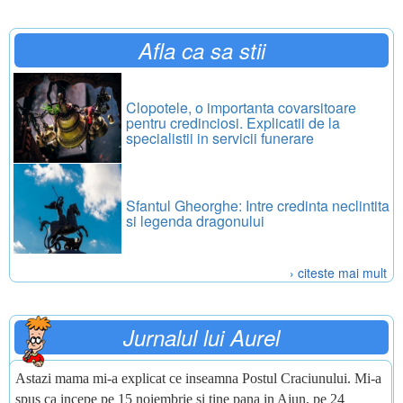
Afla ca sa stii
Clopotele, o importanta covarsitoare
pentru credinciosi. Explicatii de la
specialistii in servicii funerare
Sfantul Gheorghe: Intre credinta neclintita
si legenda dragonului
› citeste mai mult
Jurnalul lui Aurel
Astazi mama mi-a explicat ce inseamna Postul Craciunului. Mi-a
spus ca incepe pe 15 noiembrie si tine pana in Ajun, pe 24