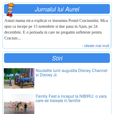
Jurnalul lui Aurel
Astazi mama mi-a explicat ce inseamna Postul Craciunului. Mi-a
spus ca incepe pe 15 noiembrie si tine pana in Ajun, pe 24
decembrie. E o perioada in care ne pregatim sufleteste pentru
Craciun:...
› citeste mai mult
Stiri
Noutatile lunii augustla Disney Channel
si Disney Jr.
Family Fest a inceput la NIBIRU: o vara
care se traiește in familie