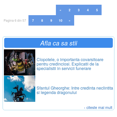
«
2
3
4
5
Pagina 6 din 57
7
8
9
10
»
Afla ca sa stii
Clopotele, o importanta covarsitoare
pentru credinciosi. Explicatii de la
specialistii in servicii funerare
Sfantul Gheorghe: Intre credinta neclintita
si legenda dragonului
› citeste mai mult