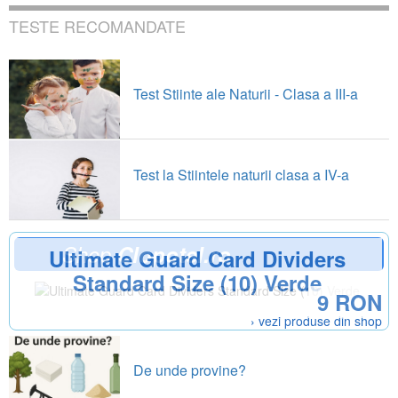
TESTE RECOMANDATE
Test Stiinte ale Naturii - Clasa a III-a
Test la Stiintele naturii clasa a IV-a
Shop
Clopotel.ro
Ultimate Guard Card Dividers
Standard Size (10) Verde
9 RON
› vezi produse din shop
De unde provine?