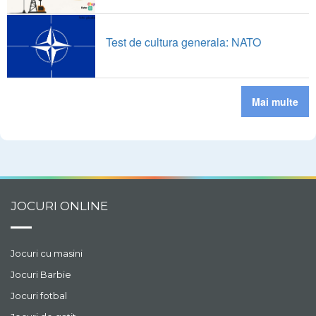
Test de cultura generala: NATO
Mai multe
JOCURI ONLINE
Jocuri cu masini
Jocuri Barbie
Jocuri fotbal