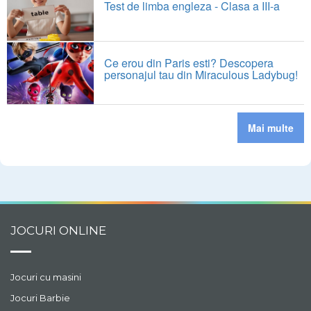
Test de limba engleza - Clasa a III-a
Ce erou din Paris esti? Descopera
personajul tau din Miraculous Ladybug!
Mai multe
JOCURI ONLINE
Jocuri cu masini
Jocuri Barbie