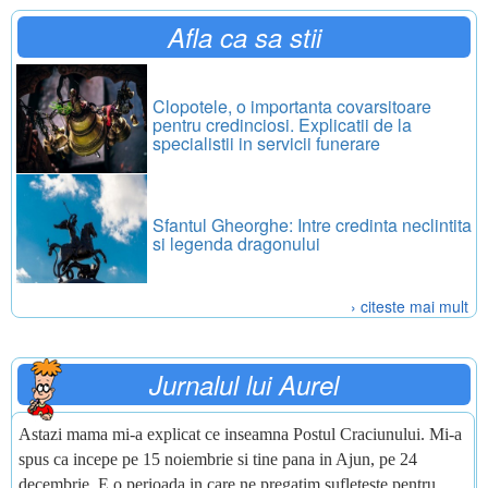
Afla ca sa stii
Clopotele, o importanta covarsitoare
pentru credinciosi. Explicatii de la
specialistii in servicii funerare
Sfantul Gheorghe: Intre credinta neclintita
si legenda dragonului
› citeste mai mult
Jurnalul lui Aurel
Astazi mama mi-a explicat ce inseamna Postul Craciunului. Mi-a
spus ca incepe pe 15 noiembrie si tine pana in Ajun, pe 24
decembrie. E o perioada in care ne pregatim sufleteste pentru