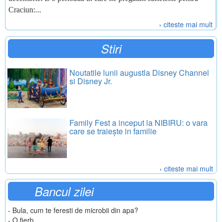
Craciun:...
› citeste mai mult
Stiri
Noutatile lunii augustla Disney Channel
si Disney Jr.
Family Fest a inceput la NIBIRU: o vara
care se traiește in familie
› citeste mai mult
Bancul zilei
- Bula, cum te feresti de microbii din apa?
- O fierb.