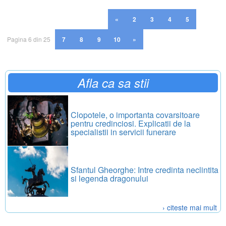
«
2
3
4
5
Pagina 6 din 25
7
8
9
10
»
Afla ca sa stii
Clopotele, o importanta covarsitoare
pentru credinciosi. Explicatii de la
specialistii in servicii funerare
Sfantul Gheorghe: Intre credinta neclintita
si legenda dragonului
› citeste mai mult