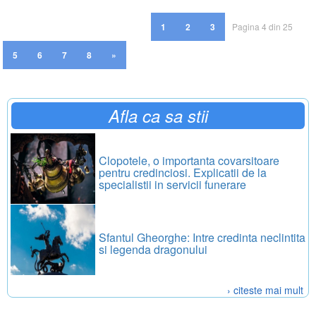
1
2
3
Pagina 4 din 25
5
6
7
8
»
Afla ca sa stii
Clopotele, o importanta covarsitoare
pentru credinciosi. Explicatii de la
specialistii in servicii funerare
Sfantul Gheorghe: Intre credinta neclintita
si legenda dragonului
› citeste mai mult