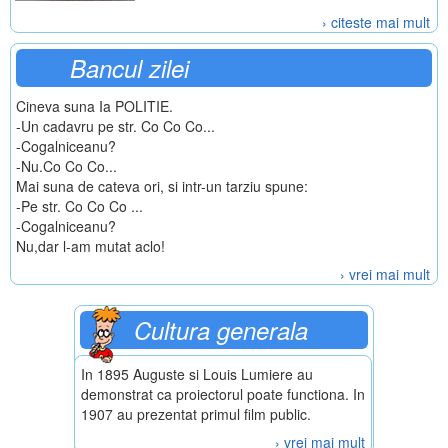
› citeste mai mult
Bancul zilei
Cineva suna Ia POLITIE.
-Un cadavru pe str. Co Co Co...
-Cogalniceanu?
-Nu.Co Co Co...
Mai suna de cateva ori, si intr-un tarziu spune:
-Pe str. Co Co Co ...
-Cogalniceanu?
Nu,dar l-am mutat aclo!
› vrei mai mult
Cultura generala
In 1895 Auguste si Louis Lumiere au
demonstrat ca proiectorul poate functiona. In
1907 au prezentat primul film public.
› vrei mai mult