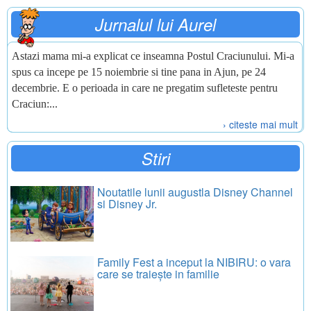
Jurnalul lui Aurel
Astazi mama mi-a explicat ce inseamna Postul Craciunului. Mi-a
spus ca incepe pe 15 noiembrie si tine pana in Ajun, pe 24
decembrie. E o perioada in care ne pregatim sufleteste pentru
Craciun:...
› citeste mai mult
Stiri
Noutatile lunii augustla Disney Channel
si Disney Jr.
Family Fest a inceput la NIBIRU: o vara
care se traiește in familie