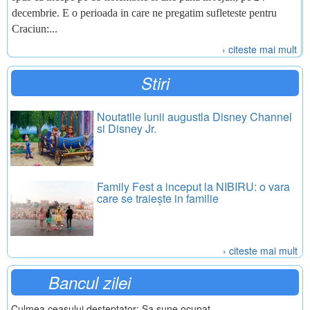
decembrie. E o perioada in care ne pregatim sufleteste pentru
Craciun:...
› citeste mai mult
Stiri
Noutatile lunii augustla Disney Channel
si Disney Jr.
Family Fest a inceput la NIBIRU: o vara
care se traiește in familie
› citeste mai mult
Bancul zilei
Culmea ceasului desteptator: Sa sune ocupat...