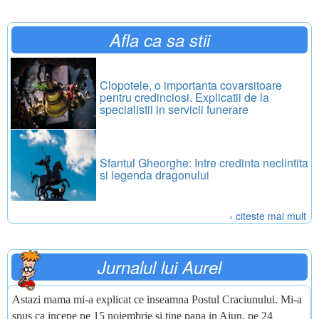
Afla ca sa stii
Clopotele, o importanta covarsitoare
pentru credinciosi. Explicatii de la
specialistii in servicii funerare
Sfantul Gheorghe: Intre credinta neclintita
si legenda dragonului
› citeste mai mult
Jurnalul lui Aurel
Astazi mama mi-a explicat ce inseamna Postul Craciunului. Mi-a
spus ca incepe pe 15 noiembrie si tine pana in Ajun, pe 24