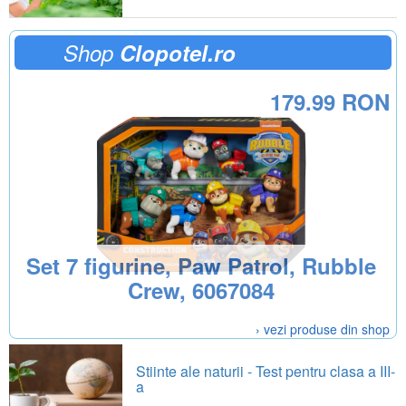
Shop
Clopotel.ro
179.99 RON
Set 7 figurine, Paw Patrol, Rubble
Crew, 6067084
› vezi produse din shop
Stiinte ale naturii - Test pentru clasa a III-
a