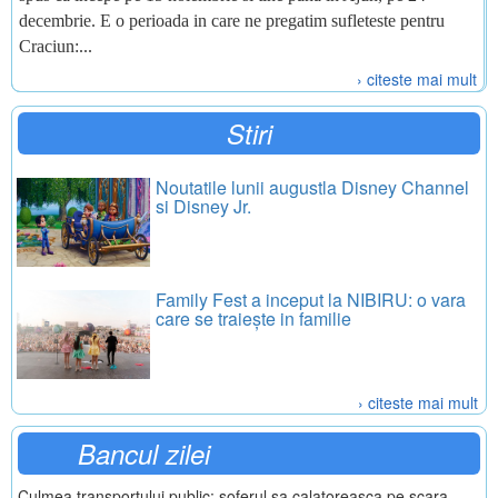
decembrie. E o perioada in care ne pregatim sufleteste pentru
Craciun:...
› citeste mai mult
Stiri
Noutatile lunii augustla Disney Channel
si Disney Jr.
Family Fest a inceput la NIBIRU: o vara
care se traiește in familie
› citeste mai mult
Bancul zilei
Culmea transportului public: soferul sa calatoreasca pe scara