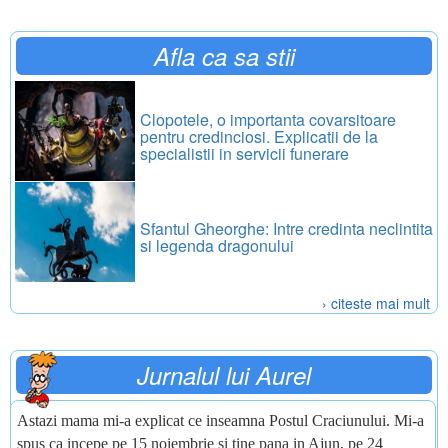
Afla ca sa stii
Clopotele, o importanta covarsitoare
pentru credinciosi. Explicatii de la
specialistii in servicii funerare
Sfantul Gheorghe: Intre credinta neclintita
si legenda dragonului
› citeste mai mult
Jurnalul lui Aurel
Astazi mama mi-a explicat ce inseamna Postul Craciunului. Mi-a
spus ca incepe pe 15 noiembrie si tine pana in Ajun, pe 24