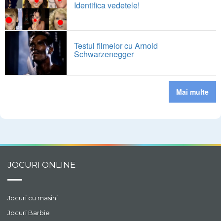
Identifica vedetele!
Testul filmelor cu Arnold
Schwarzenegger
Mai multe
JOCURI ONLINE
Jocuri cu masini
Jocuri Barbie