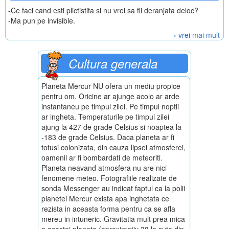
-Ce faci cand esti plictistita si nu vrei sa fii deranjata deloc?
-Ma pun pe invisible.
› vrei mai mult
Cultura generala
Planeta Mercur NU ofera un mediu propice
pentru om. Oricine ar ajunge acolo ar arde
instantaneu pe timpul zilei. Pe timpul noptii
ar ingheta. Temperaturile pe timpul zilei
ajung la 427 de grade Celsius si noaptea la
-183 de grade Celsius. Daca planeta ar fi
totusi colonizata, din cauza lipsei atmosferei,
oamenii ar fi bombardati de meteoriti.
Planeta neavand atmosfera nu are nici
fenomene meteo. Fotografiile realizate de
sonda Messenger au indicat faptul ca la polii
planetei Mercur exista apa inghetata ce
rezista in aceasta forma pentru ca se afla
mereu in intuneric. Gravitatia mult prea mica