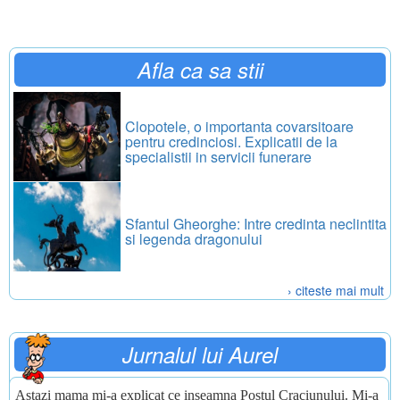
Afla ca sa stii
Clopotele, o importanta covarsitoare
pentru credinciosi. Explicatii de la
specialistii in servicii funerare
Sfantul Gheorghe: Intre credinta neclintita
si legenda dragonului
› citeste mai mult
Jurnalul lui Aurel
Astazi mama mi-a explicat ce inseamna Postul Craciunului. Mi-a