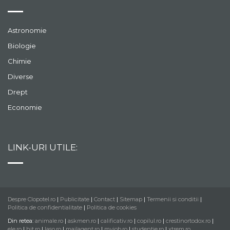
Astronomie
Biologie
Chimie
Diverse
Drept
Economie
LINK-URI UTILE:
Despre Clopotel.ro
|
Publicitate
|
Contact
|
Sitemap
|
Termenii si conditii
|
Politica de confidentialitate
|
Politica de cookies
Din retea:
animale.ro
|
askmen.ro
|
calificativ.ro
|
copilul.ro
|
crestinortodox.ro
|
ele.ro
|
hit.ro
|
laso.ro
|
mailagent.ro
|
myjob.ro
|
studentie.ro
|
xtrem.ro