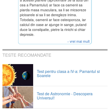
a acestei planete (aproximativ 38 la suta din
cea a Pamantului) ar face ca oamenii sa
piarda masa musculara, sa li se micsoreze
picioarele si sa li se deregleze inima.
Totodata, oamenii ar face osteoporoza, iar
calciul din oase ar ajunge in sange, putand
duce la constipatie, pietre la rinichi si chiar
depresie.
› vrei mai mult
TESTE RECOMANDATE
Test pentru clasa a IV-a: Pamantul si
Soarele
Test de Astronomie - Descopera
Universul!