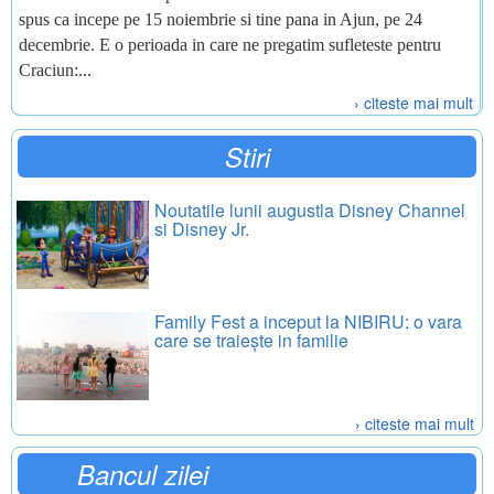
spus ca incepe pe 15 noiembrie si tine pana in Ajun, pe 24
decembrie. E o perioada in care ne pregatim sufleteste pentru
Craciun:...
› citeste mai mult
Stiri
Noutatile lunii augustla Disney Channel
si Disney Jr.
Family Fest a inceput la NIBIRU: o vara
care se traiește in familie
› citeste mai mult
Bancul zilei