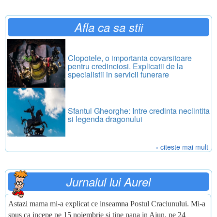
Afla ca sa stii
Clopotele, o importanta covarsitoare
pentru credinciosi. Explicatii de la
specialistii in servicii funerare
Sfantul Gheorghe: Intre credinta neclintita
si legenda dragonului
› citeste mai mult
Jurnalul lui Aurel
Astazi mama mi-a explicat ce inseamna Postul Craciunului. Mi-a
spus ca incepe pe 15 noiembrie si tine pana in Ajun, pe 24