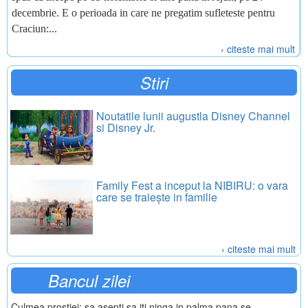
decembrie. E o perioada in care ne pregatim sufleteste pentru
Craciun:...
› citeste mai mult
Stiri
Noutatile lunii augustla Disney Channel
si Disney Jr.
Family Fest a inceput la NIBIRU: o vara
care se traiește in familie
› citeste mai mult
Bancul zilei
Culmea prostiei: sa asepti sa iti ninga in palma pana se