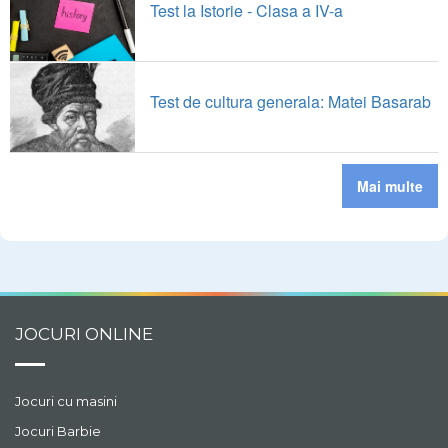
Test la Istorie - Clasa a IV-a
Test de cultura generala: Matei Basarab
Mai multe
JOCURI ONLINE
Jocuri cu masini
Jocuri Barbie