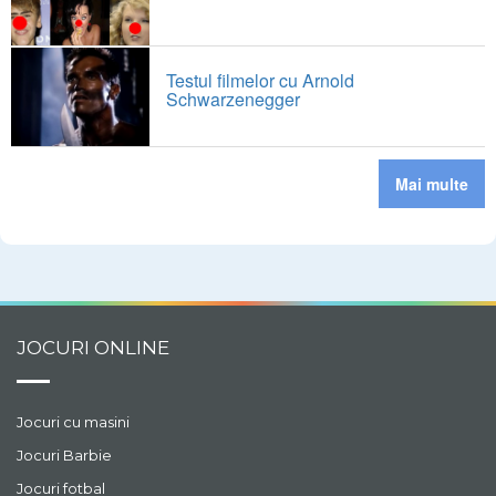
Testul filmelor cu Arnold
Schwarzenegger
Mai multe
JOCURI ONLINE
Jocuri cu masini
Jocuri Barbie
Jocuri fotbal