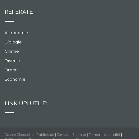
REFERATE
Astronomie
Biologie
Chimie
Diverse
Drept
Economie
LINK-URI UTILE:
Despre Clopotel.ro
|
Publicitate
|
Contact
|
Sitemap
|
Termenii si conditii
|