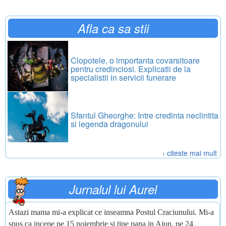
Afla ca sa stii
Clopotele, o importanta covarsitoare
pentru credinciosi. Explicatii de la
specialistii in servicii funerare
Sfantul Gheorghe: Intre credinta neclintita
si legenda dragonului
› citeste mai mult
Jurnalul lui Aurel
Astazi mama mi-a explicat ce inseamna Postul Craciunului. Mi-a
spus ca incepe pe 15 noiembrie si tine pana in Ajun, pe 24