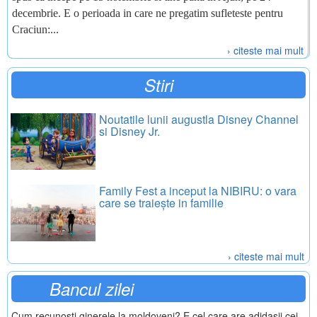
decembrie. E o perioada in care ne pregatim sufleteste pentru
Craciun:...
› citeste mai mult
Stiri
Noutatile lunii augustla Disney Channel
si Disney Jr.
Family Fest a inceput la NIBIRU: o vara
care se traiește in familie
› citeste mai mult
Bancul zilei
Cum recunosti ginerele la moldoveni? E cel care are adidasii cei