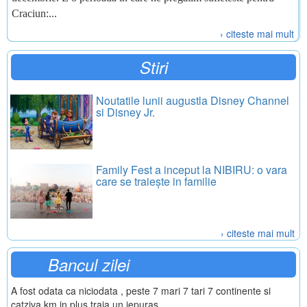
Craciun:...
› citeste mai mult
Stiri
Noutatile lunii augustla Disney Channel
si Disney Jr.
Family Fest a inceput la NIBIRU: o vara
care se traiește in familie
› citeste mai mult
Bancul zilei
A fost odata ca niciodata , peste 7 mari 7 tari 7 continente si
catziva km in plus traia un iepuras.