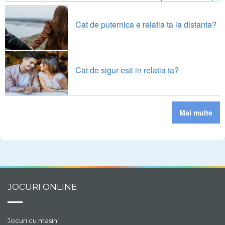
Cat de puternica e relatia ta la distanta?
Cat de sigur esti in relatia ta?
Mai multe
JOCURI ONLINE
Jocuri cu masini