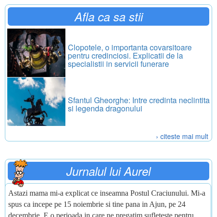
Afla ca sa stii
Clopotele, o importanta covarsitoare
pentru credinciosi. Explicatii de la
specialistii in servicii funerare
Sfantul Gheorghe: Intre credinta neclintita
si legenda dragonului
› citeste mai mult
Jurnalul lui Aurel
Astazi mama mi-a explicat ce inseamna Postul Craciunului. Mi-a
spus ca incepe pe 15 noiembrie si tine pana in Ajun, pe 24
decembrie. E o perioada in care ne pregatim sufleteste pentru