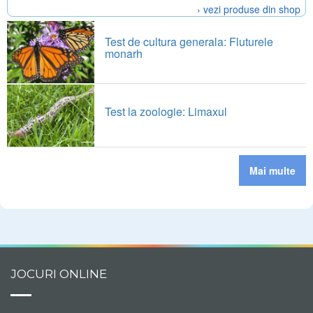
› vezi produse din shop
Test de cultura generala: Fluturele
monarh
Test la zoologie: Limaxul
Mai multe
JOCURI ONLINE