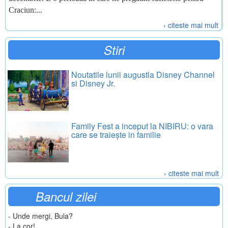
Craciun:...
› citeste mai mult
Stiri
Noutatile lunii augustla Disney Channel
si Disney Jr.
Family Fest a inceput la NIBIRU: o vara
care se traiește in familie
› citeste mai mult
Bancul zilei
- Unde mergi, Bula?
- La cor!