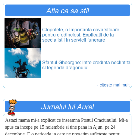
Afla ca sa stii
Clopotele, o importanta covarsitoare
pentru credinciosi. Explicatii de la
specialistii in servicii funerare
Sfantul Gheorghe: Intre credinta neclintita
si legenda dragonului
› citeste mai mult
Jurnalul lui Aurel
Astazi mama mi-a explicat ce inseamna Postul Craciunului. Mi-a
spus ca incepe pe 15 noiembrie si tine pana in Ajun, pe 24
decembrie. E o perioada in care ne pregatim sufleteste pentru