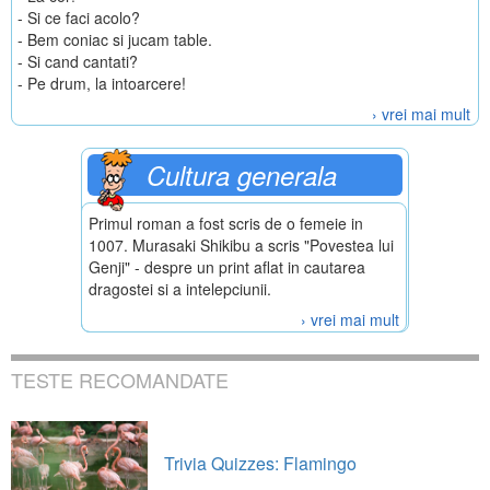
- Si ce faci acolo?
- Bem coniac si jucam table.
- Si cand cantati?
- Pe drum, la intoarcere!
› vrei mai mult
Cultura generala
Primul roman a fost scris de o femeie in
1007. Murasaki Shikibu a scris "Povestea lui
Genji" - despre un print aflat in cautarea
dragostei si a intelepciunii.
› vrei mai mult
TESTE RECOMANDATE
Trivia Quizzes: Flamingo