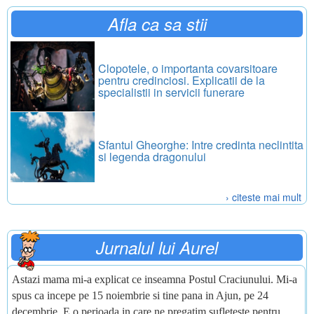
Afla ca sa stii
Clopotele, o importanta covarsitoare
pentru credinciosi. Explicatii de la
specialistii in servicii funerare
Sfantul Gheorghe: Intre credinta neclintita
si legenda dragonului
› citeste mai mult
Jurnalul lui Aurel
Astazi mama mi-a explicat ce inseamna Postul Craciunului. Mi-a
spus ca incepe pe 15 noiembrie si tine pana in Ajun, pe 24
decembrie. E o perioada in care ne pregatim sufleteste pentru