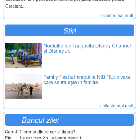
Craciun:...
› citeste mai mult
Stiri
Noutatile lunii augustla Disney Channel
si Disney Jr.
Family Fest a inceput la NIBIRU: o vara
care se traiește in familie
› citeste mai mult
Bancul zilei
Care-i Diferenta dintre car si tigara?
PAi.......La car trag 2 si la tigara trage 1