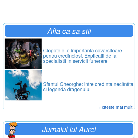
Afla ca sa stii
Clopotele, o importanta covarsitoare
pentru credinciosi. Explicatii de la
specialistii in servicii funerare
Sfantul Gheorghe: Intre credinta neclintita
si legenda dragonului
› citeste mai mult
Jurnalul lui Aurel