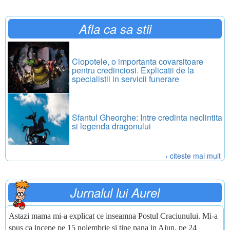
Afla ca sa stii
Clopotele, o importanta covarsitoare
pentru credinciosi. Explicatii de la
specialistii in servicii funerare
Sfantul Gheorghe: Intre credinta neclintita
si legenda dragonului
› citeste mai mult
Jurnalul lui Aurel
Astazi mama mi-a explicat ce inseamna Postul Craciunului. Mi-a
spus ca incepe pe 15 noiembrie si tine pana in Ajun, pe 24