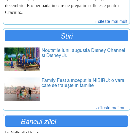
decembrie. E o perioada in care ne pregatim sufleteste pentru
Craciun:...
› citeste mai mult
Stiri
Noutatile lunii augustla Disney Channel
si Disney Jr.
Family Fest a inceput la NIBIRU: o vara
care se traiește in familie
› citeste mai mult
Bancul zilei
La Natiunile Unite: