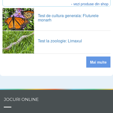
› vezi produse din shop
Test de cultura generala: Fluturele
monarh
Test la zoologie: Limaxul
Mai multe
JOCURI ONLINE