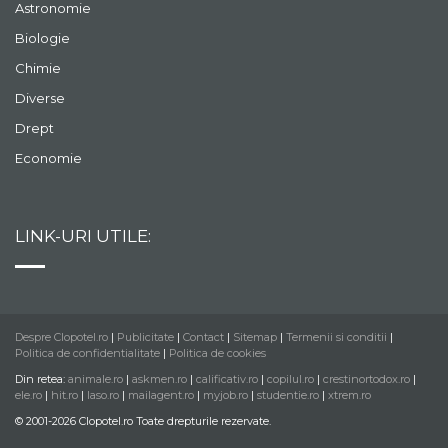
Astronomie
Biologie
Chimie
Diverse
Drept
Economie
LINK-URI UTILE:
Despre Clopotel.ro
|
Publicitate
|
Contact
|
Sitemap
|
Termenii si conditii
|
Politica de confidentialitate
|
Politica de cookies
Din retea:
animale.ro
|
askmen.ro
|
calificativ.ro
|
copilul.ro
|
crestinortodox.ro
|
ele.ro
|
hit.ro
|
laso.ro
|
mailagent.ro
|
myjob.ro
|
studentie.ro
|
xtrem.ro
© 2001-2026 Clopotel.ro Toate drepturile rezervate.