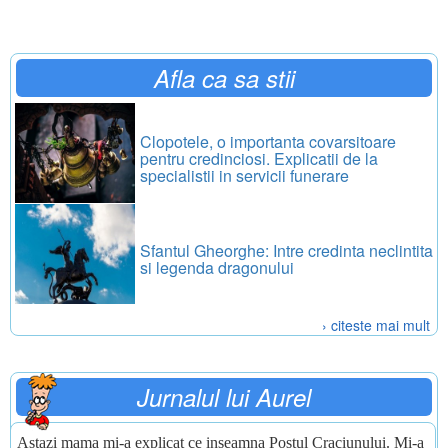
Afla ca sa stii
Clopotele, o importanta covarsitoare
pentru credinciosi. Explicatii de la
specialistii in servicii funerare
Sfantul Gheorghe: Intre credinta neclintita
si legenda dragonului
› citeste mai mult
Jurnalul lui Aurel
Astazi mama mi-a explicat ce inseamna Postul Craciunului. Mi-a