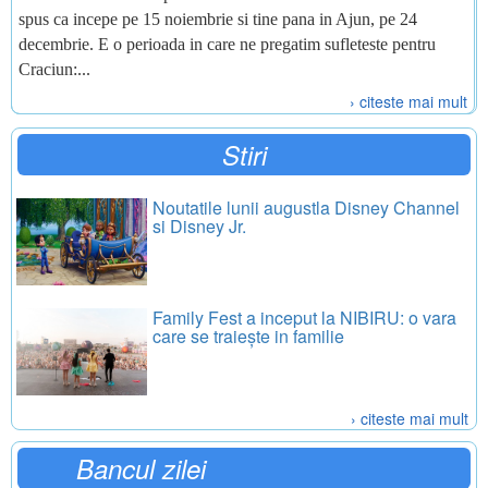
spus ca incepe pe 15 noiembrie si tine pana in Ajun, pe 24
decembrie. E o perioada in care ne pregatim sufleteste pentru
Craciun:...
› citeste mai mult
Stiri
Noutatile lunii augustla Disney Channel
si Disney Jr.
Family Fest a inceput la NIBIRU: o vara
care se traiește in familie
› citeste mai mult
Bancul zilei