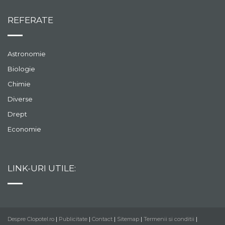
REFERATE
Astronomie
Biologie
Chimie
Diverse
Drept
Economie
LINK-URI UTILE:
Despre Clopotel.ro
|
Publicitate
|
Contact
|
Sitemap
|
Termenii si conditii
|