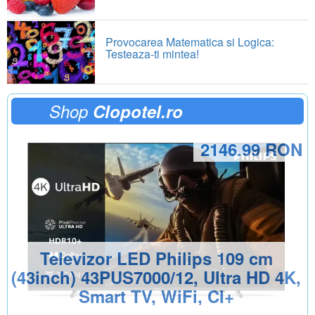
Provocarea Matematica si Logica:
Testeaza-ti mintea!
Shop
Clopotel.ro
2146.99 RON
Televizor LED Philips 109 cm
(43inch) 43PUS7000/12, Ultra HD 4K,
Smart TV, WiFi, CI+