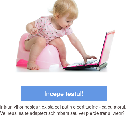
Incepe testul!
Intr-un viitor nesigur, exista cel putin o certitudine - calculatorul.
Vei reusi sa te adaptezi schimbarii sau vei pierde trenul vietii?