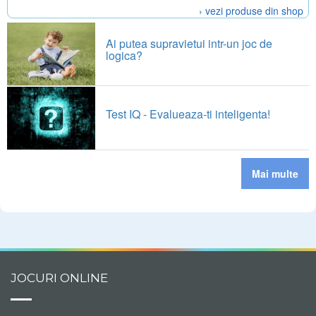
› vezi produse din shop
Ai putea supravietui intr-un joc de
logica?
Test IQ - Evalueaza-ti inteligenta!
Mai multe
JOCURI ONLINE