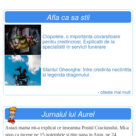
Afla ca sa stii
Clopotele, o importanta covarsitoare
pentru credinciosi. Explicatii de la
specialistii in servicii funerare
Sfantul Gheorghe: Intre credinta neclintita
si legenda dragonului
› citeste mai mult
Jurnalul lui Aurel
Astazi mama mi-a explicat ce inseamna Postul Craciunului. Mi-a
spus ca incepe pe 15 noiembrie si tine pana in Ajun, pe 24