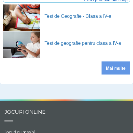
Test de Geografie - Clasa a IV-a
Test de geografie pentru clasa a IV-a
Mai multe
JOCURI ONLINE
Jocuri cu masini