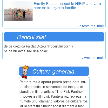
Family Fest a inceput la NIBIRU: o vara
care se traiește in familie
› citeste mai mult
Bancul zilei
de ce crezi ca i-a dat D-zeu rinocerului corn ?
pt. ca nu avea sa-i dea colac
› vrei mai mult
Cultura generala
Pantera roz a aparut pentru prima oara intr-
un film artistic, in secventele de inceput si
sfarsit din filmul artistic ''The Pink Panther''.
In povestea filmului, Pantera roz reprezenta
numele unui diamand valoros de culoare roz
iar la sfarsitul filmelor acest diamant a fost