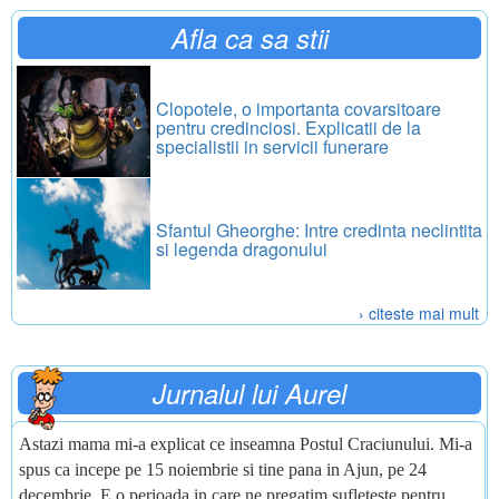
Afla ca sa stii
Clopotele, o importanta covarsitoare
pentru credinciosi. Explicatii de la
specialistii in servicii funerare
Sfantul Gheorghe: Intre credinta neclintita
si legenda dragonului
› citeste mai mult
Jurnalul lui Aurel
Astazi mama mi-a explicat ce inseamna Postul Craciunului. Mi-a
spus ca incepe pe 15 noiembrie si tine pana in Ajun, pe 24
decembrie. E o perioada in care ne pregatim sufleteste pentru