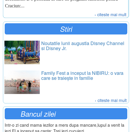
Craciun:...
› citeste mai mult
Stiri
Noutatile lunii augustla Disney Channel
si Disney Jr.
Family Fest a inceput la NIBIRU: o vara
care se traiește in familie
› citeste mai mult
Bancul zilei
Intr-o zi cand mama iezilor a mers dupa mancare,lupul a venit la
iezi.El a inceput sa cante: Trei iezi cucuiezi...