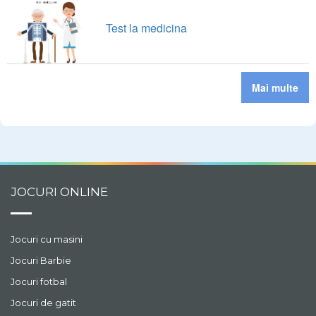
Test la medicina
Mai multe
JOCURI ONLINE
Jocuri cu masini
Jocuri Barbie
Jocuri fotbal
Jocuri de gatit