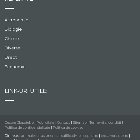
Astronomie
Biologie
Chimie
Diverse
Drept
Economie
LINK-URI UTILE:
Despre Clopotel.ro
|
Publicitate
|
Contact
|
Sitemap
|
Termenii si conditii
|
Politica de confidentialitate
|
Politica de cookies
Din retea:
animale.ro
|
askmen.ro
|
calificativ.ro
|
copilul.ro
|
crestinortodox.ro
|