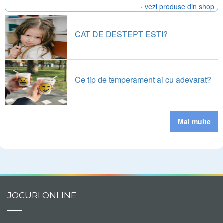
› vezi produse din shop
CAT DE DESTEPT ESTI?
Ce tip de temperament ai cu adevarat?
Mai multe
JOCURI ONLINE