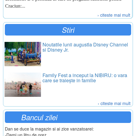
Craciun:...
› citeste mai mult
Stiri
Noutatile lunii augustla Disney Channel
si Disney Jr.
Family Fest a inceput la NIBIRU: o vara
care se traiește in familie
› citeste mai mult
Bancul zilei
Dan se duce la magazin si ai zice vanzatoarei:
-Dami un litru de orez.