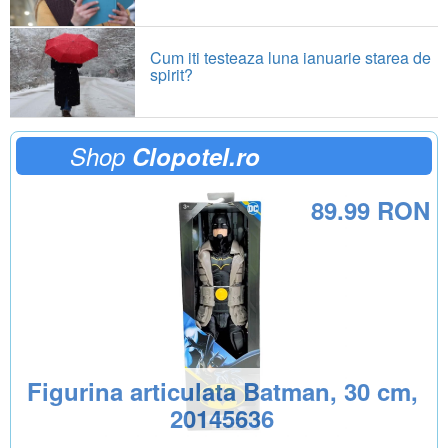
Cum iti testeaza luna ianuarie starea de
spirit?
Shop
Clopotel.ro
89.99 RON
Figurina articulata Batman, 30 cm,
20145636