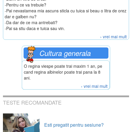
-Pentru ce va trebuie?
-Pai nevastamea mia ascuns sticla cu tuica si beau o litra de orez
dar e galben nu?
-Da dar de ce ma antrebati?
-Pai sa stiu daca e tuica sau vin.
› vrei mai mult
Cultura generala
O regina viespe poate trai maxim 1 an, pe
cand regina albinelor poate trai pana la 8
ani.
› vrei mai mult
TESTE RECOMANDATE
Esti pregatit pentru sesiune?