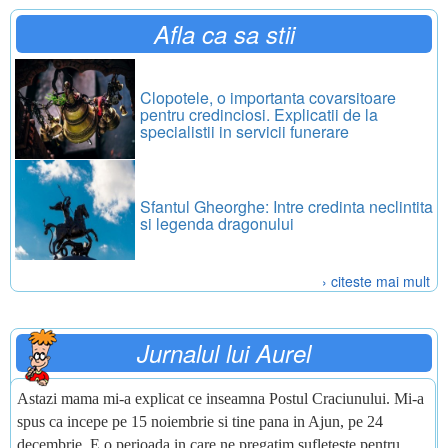
Afla ca sa stii
Clopotele, o importanta covarsitoare
pentru credinciosi. Explicatii de la
specialistii in servicii funerare
Sfantul Gheorghe: Intre credinta neclintita
si legenda dragonului
› citeste mai mult
Jurnalul lui Aurel
Astazi mama mi-a explicat ce inseamna Postul Craciunului. Mi-a
spus ca incepe pe 15 noiembrie si tine pana in Ajun, pe 24
decembrie. E o perioada in care ne pregatim sufleteste pentru