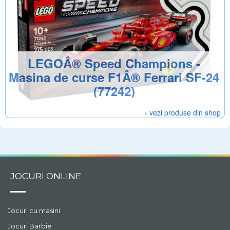
LEGOÂ® Speed Champions -
Masina de curse F1Â® Ferrari SF-24
(77242)
› vezi produse din shop
JOCURI ONLINE
Jocuri cu masini
Jocuri Barbie