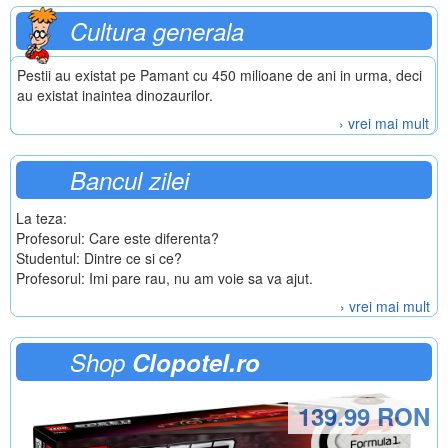
Cultura generala
Pestii au existat pe Pamant cu 450 milioane de ani in urma, deci
au existat inaintea dinozaurilor.
› vrei mai mult
Bancul zilei
La teza:
Profesorul: Care este diferenta?
Studentul: Dintre ce si ce?
Profesorul: Imi pare rau, nu am voie sa va ajut.
› vrei mai mult
Shop
Clopotel.ro
139.99 RON