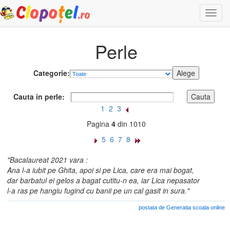
Togg
navi
Perle
Categorie:
Cauta in perle:
1
2
3
Pagina
4
din 1010
5
6
7
8
"Bacalaureat 2021 vara :
Ana l-a iubit pe Ghita, apoi si pe Lica, care era mai bogat,
dar barbatul ei gelos a bagat cutitu-n ea, iar Lica nepasator
l-a ras pe hangiu fugind cu banii pe un cal gasit in sura."
postata de Generatia scoala online