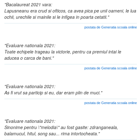
"Bacalaureat 2021 vara:
Lapusneanu era crud si ofticos, ca avea pica pe unii oameni, le lua
ochii, urechile si mainile si le infigea in poarta cetatii."
postata de Generatia scoala online
"Evaluare nationala 2021:
Toate echipele trageau la victorie, pentru ca premiul intai le
aducea o carca de bani."
postata de Generatia scoala online
"Evaluare nationala 2021:
As fi vrut sa particip si eu, dar eram plin de muci."
postata de Generatia scoala online
"Evaluare nationala 2021:
Sinonime pentru \"melodia\" au fost gasite: zdranganeala,
balamucul, hitul, song sau... rima intortocheata."