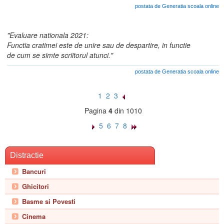
postata de Generatia scoala online
"Evaluare nationala 2021:
Functia cratimei este de unire sau de despartire, in functie
de cum se simte scriitorul atunci."
postata de Generatia scoala online
1
2
3
Pagina
4
din 1010
5
6
7
8
Distractie
Bancuri
Ghicitori
Basme si Povesti
Cinema