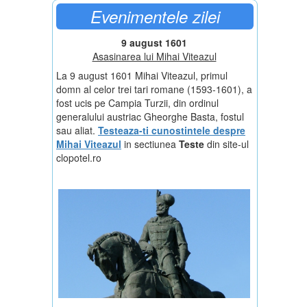
Evenimentele zilei
9 august 1601
Asasinarea lui Mihai Viteazul
La 9 august 1601 Mihai Viteazul, primul
domn al celor trei tari romane (1593-1601), a
fost ucis pe Campia Turzii, din ordinul
generalului austriac Gheorghe Basta, fostul
sau aliat.
Testeaza-ti cunostintele despre
Mihai Viteazul
in sectiunea
Teste
din site-ul
clopotel.ro