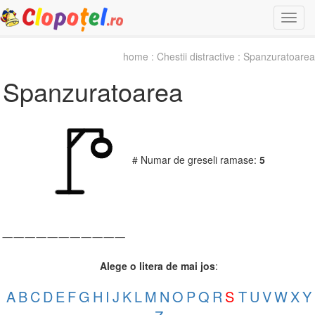
Togg
navi
home
:
Chestii distractive
: Spanzuratoarea
Spanzuratoarea
# Numar de greseli ramase:
5
_
_
_
_
_
_
_
_
_
_
_
Alege o litera de mai jos
:
A
B
C
D
E
F
G
H
I
J
K
L
M
N
O
P
Q
R
S
T
U
V
W
X
Y