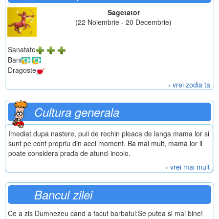
Sagetator
(22 Noiembrie - 20 Decembrie)
Sanatate
Bani
Dragoste
› vrei zodia ta
Cultura generala
Imediat dupa nastere, puii de rechin pleaca de langa mama lor si
sunt pe cont propriu din acel moment. Ba mai mult, mama lor ii
poate considera prada de atunci incolo.
› vrei mai mult
Bancul zilei
Ce a zis Dumnezeu cand a facut barbatul:Se putea si mai bine!