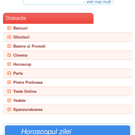
› vrei mai mult
Distractie
Bancuri
Ghicitori
Basme si Povesti
Cinema
Horoscop
Perle
Pietre Pretioase
Teste Online
Vedete
Spanzuratoarea
Horoscopul zilei