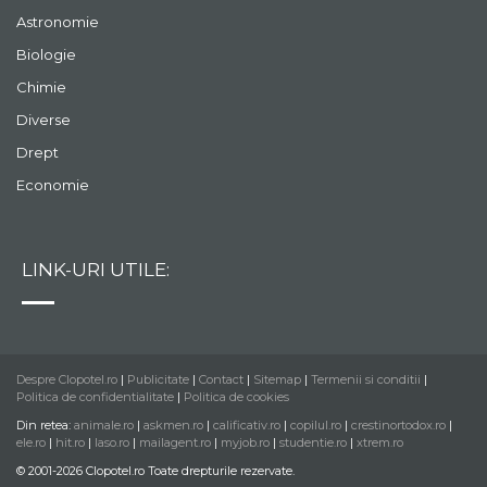
Astronomie
Biologie
Chimie
Diverse
Drept
Economie
LINK-URI UTILE:
Despre Clopotel.ro
|
Publicitate
|
Contact
|
Sitemap
|
Termenii si conditii
|
Politica de confidentialitate
|
Politica de cookies
Din retea:
animale.ro
|
askmen.ro
|
calificativ.ro
|
copilul.ro
|
crestinortodox.ro
|
ele.ro
|
hit.ro
|
laso.ro
|
mailagent.ro
|
myjob.ro
|
studentie.ro
|
xtrem.ro
© 2001-2026 Clopotel.ro Toate drepturile rezervate.