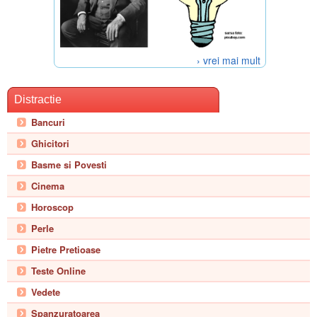
› vrei mai mult
Distractie
Bancuri
Ghicitori
Basme si Povesti
Cinema
Horoscop
Perle
Pietre Pretioase
Teste Online
Vedete
Spanzuratoarea