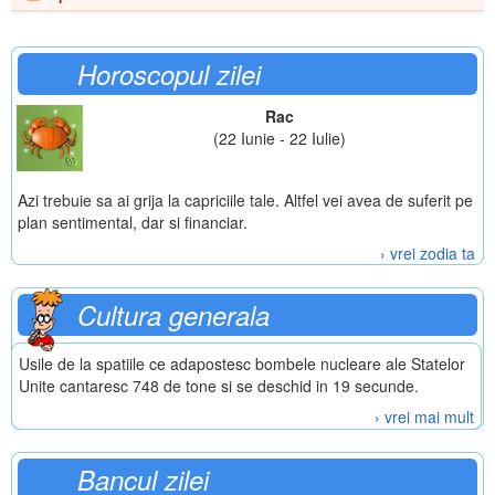
Horoscopul zilei
Rac
(22 Iunie - 22 Iulie)
Azi trebuie sa ai grija la capriciile tale. Altfel vei avea de suferit pe
plan sentimental, dar si financiar.
› vrei zodia ta
Cultura generala
Usile de la spatiile ce adapostesc bombele nucleare ale Statelor
Unite cantaresc 748 de tone si se deschid in 19 secunde.
› vrei mai mult
Bancul zilei