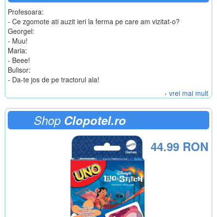
Profesoara:
- Ce zgomote ati auzit ieri la ferma pe care am vizitat-o?
Georgel:
- Muu!
Maria:
- Beee!
Bulisor:
- Da-te jos de pe tractorul ala!
› vrei mai mult
Shop
Clopotel.ro
44.99 RON