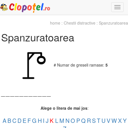
Togg
navi
home
:
Chestii distractive
: Spanzuratoarea
Spanzuratoarea
# Numar de greseli ramase:
5
_
_
_
_
_
_
_
_
_
_
_
Alege o litera de mai jos
:
A
B
C
D
E
F
G
H
I
J
K
L
M
N
O
P
Q
R
S
T
U
V
W
X
Y