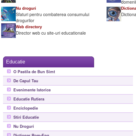
domenii
Nu droguri
Diction
Sfaturi pentru combaterea consumului
Diction
drogurilor
Web directory
Director web cu site-uri educationale
Educatie
O Pastila de Bun Simt
De Capul Tau
Evenimente Istorice
Educatie Rutiera
Enciclopedie
Stiri Educatie
Nu Droguri
Dictionar Rom-Eng