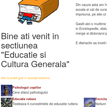
Din cauza asta am ho
scoala si cat de cur
impreuna, pe site-ul
Gasiti aici o multime
in Enciclopedie, sfatu
Bine ati venit in
merge si dicionarul 
sectiunea
E distractiv sa inveti 
"Educatie si
Cultura Generala"
Iata ce puteti gasi in aceasta sectiune:
Psihologul copiilor
Cere sfatul psihologului
Educatie rutiera
Enciclo
Testeaza-ti cunostintele de educatie rutiera
Notiuni