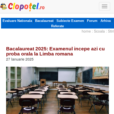
Togg
navi
|
|
|
|
|
Evaluare Nationala
Bacalaureat
Subiecte Examen
Forum
Arhiva
Referate
home
:
Scoala
:
Stiri
Bacalaureat 2025: Examenul incepe azi cu
proba orala la Limba romana
27 Ianuarie 2025