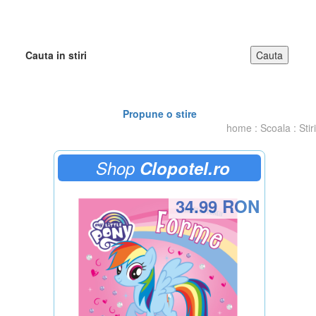
Cauta in stiri
Propune o stire
home
:
Scoala
:
Stiri
Shop
Clopotel.ro
34.99 RON