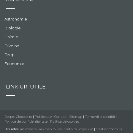
Astronomie
Biologie
Chimie
Diverse
Drept
Economie
LINK-URI UTILE:
Despre Clopotel.ro
|
Publicitate
|
Contact
|
Sitemap
|
Termenii si conditii
|
Politica de confidentialitate
|
Politica de cookies
Din retea:
animale.ro
|
askmen.ro
|
calificativ.ro
|
copilul.ro
|
crestinortodox.ro
|