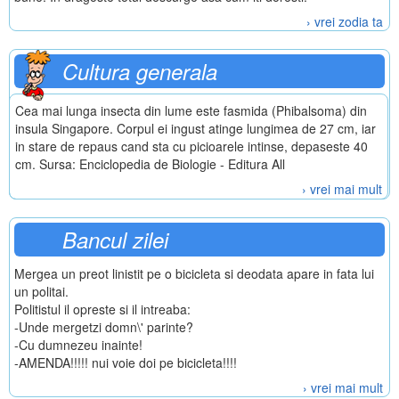
› vrei zodia ta
Cultura generala
Cea mai lunga insecta din lume este fasmida (Phibalsoma) din
insula Singapore. Corpul ei ingust atinge lungimea de 27 cm, iar
in stare de repaus cand sta cu picioarele intinse, depaseste 40
cm. Sursa: Enciclopedia de Biologie - Editura All
› vrei mai mult
Bancul zilei
Mergea un preot linistit pe o bicicleta si deodata apare in fata lui
un politai.
Politistul il opreste si il intreaba:
-Unde mergetzi domn\' parinte?
-Cu dumnezeu inainte!
-AMENDA!!!!! nui voie doi pe bicicleta!!!!
› vrei mai mult