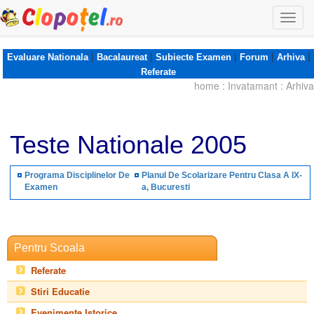
Togg
navi
|
|
|
|
|
Evaluare Nationala
Bacalaureat
Subiecte Examen
Forum
Arhiva
Referate
home
:
Invatamant
:
Arhiva
Teste Nationale 2005
Programa Disciplinelor De
Planul De Scolarizare Pentru Clasa A IX-
Examen
a, Bucuresti
Pentru Scoala
Referate
Stiri Educatie
Evenimente Istorice