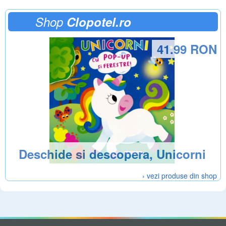
Shop
Clopotel.ro
41.99 RON
Deschide si descopera, Unicorni
› vezi produse din shop