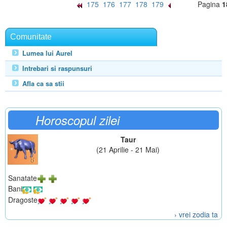
175
176
177
178
179
Pagina
1
Comunitate
Lumea lui Aurel
Intrebari si raspunsuri
Afla ca sa stii
Horoscopul zilei
Taur
(21 Aprilie - 21 Mai)
Sanatate
Bani
Dragoste
› vrei zodia ta