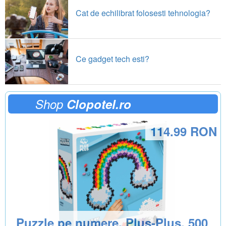
Cat de echilibrat folosesti tehnologia?
Ce gadget tech esti?
Shop
Clopotel.ro
114.99 RON
Puzzle pe numere, Plus-Plus, 500