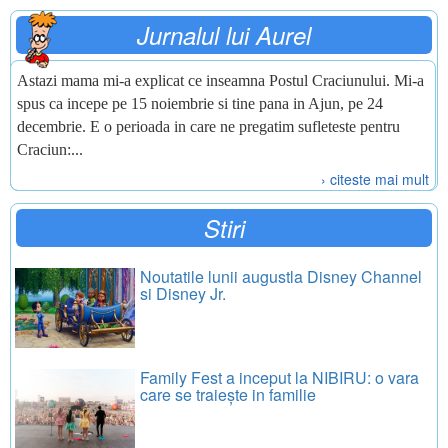
Jurnalul lui Aurel
Astazi mama mi-a explicat ce inseamna Postul Craciunului. Mi-a
spus ca incepe pe 15 noiembrie si tine pana in Ajun, pe 24
decembrie. E o perioada in care ne pregatim sufleteste pentru
Craciun:...
› citeste mai mult
Stiri
Noutatile lunii augustla Disney Channel
si Disney Jr.
Family Fest a inceput la NIBIRU: o vara
care se traiește in familie