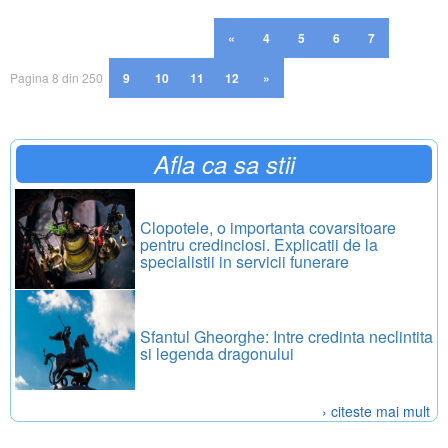
«
4
5
6
7
Pagina 8 din 250
9
10
11
12
»
Afla ca sa stii
Clopotele, o importanta covarsitoare
pentru credinciosi. Explicatii de la
specialistii in servicii funerare
Sfantul Gheorghe: Intre credinta neclintita
si legenda dragonului
› citeste mai mult