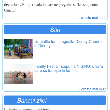
decembrie. E o perioada in care ne pregatim sufleteste pentru
Craciun:...
› citeste mai mult
Stiri
Noutatile lunii augustla Disney Channel
si Disney Jr.
Family Fest a inceput la NIBIRU: o vara
care se traiește in familie
› citeste mai mult
Bancul zilei
Un betiv povesteste altui betiv: