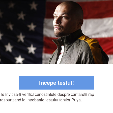
Incepe testul!
Te invit sa-ti verifici cunostintele despre cantaretii rap
raspunzand la intrebarile testului fanilor Puya.