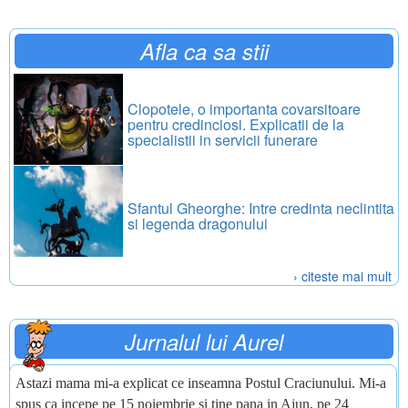
Afla ca sa stii
Clopotele, o importanta covarsitoare
pentru credinciosi. Explicatii de la
specialistii in servicii funerare
Sfantul Gheorghe: Intre credinta neclintita
si legenda dragonului
› citeste mai mult
Jurnalul lui Aurel
Astazi mama mi-a explicat ce inseamna Postul Craciunului. Mi-a
spus ca incepe pe 15 noiembrie si tine pana in Ajun, pe 24