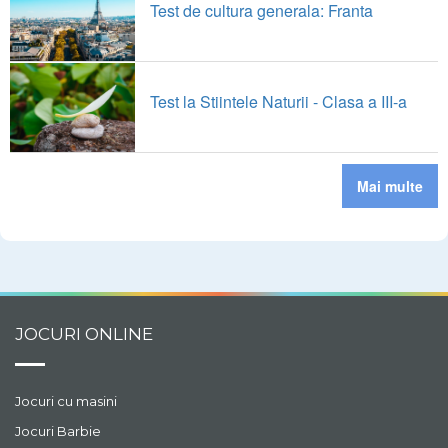
Test de cultura generala: Franta
Test la Stiintele Naturii - Clasa a III-a
Mai multe
JOCURI ONLINE
Jocuri cu masini
Jocuri Barbie