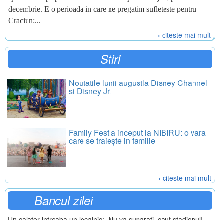
decembrie. E o perioada in care ne pregatim sufleteste pentru
Craciun:...
› citeste mai mult
Stiri
Noutatile lunii augustla Disney Channel
si Disney Jr.
Family Fest a inceput la NIBIRU: o vara
care se traiește in familie
› citeste mai mult
Bancul zilei
Un calator intreaba un localnic: -Nu va suparati, caut stadionul! -