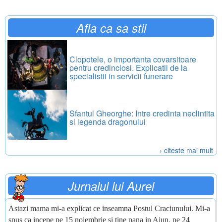
Afla ca sa stii
Clopotele, o importanta covarsitoare
pentru credinciosi. Explicatii de la
specialistii in servicii funerare
Sfantul Gheorghe: Intre credinta neclintita
si legenda dragonului
› citeste mai mult
Jurnalul lui Aurel
Astazi mama mi-a explicat ce inseamna Postul Craciunului. Mi-a
spus ca incepe pe 15 noiembrie si tine pana in Ajun, pe 24