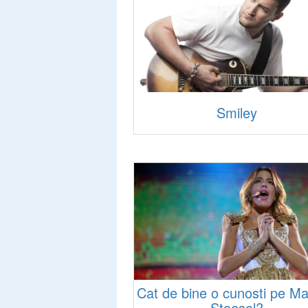
Smiley
Cat de bine o cunosti pe Ma
Stoesel?