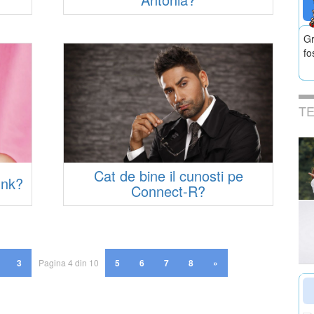
Gr
fo
T
Cat de bine il cunosti pe
!nk?
Connect-R?
3
Pagina 4 din 10
5
6
7
8
»