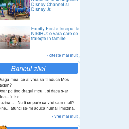
Disney Channel si
Disney Jr.
Family Fest a inceput la
NIBIRU: o vara care se
traiește in familie
› citeste mai mult
Bancul zilei
Draga mea, ce ai vrea sa-ti aduca Mos
aciun?
Doar pe tine dragul meu... si daca s-ar
tea... intr-o
muzina... - Nu ti se pare ca vrei cam mult?
Bine... atunci sa-mi aduca numai limuzina.
› vrei mai mult