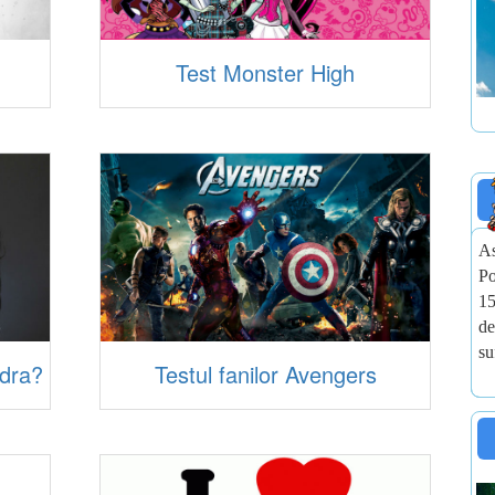
Test Monster High
As
Po
15
de
su
ndra?
Testul fanilor Avengers