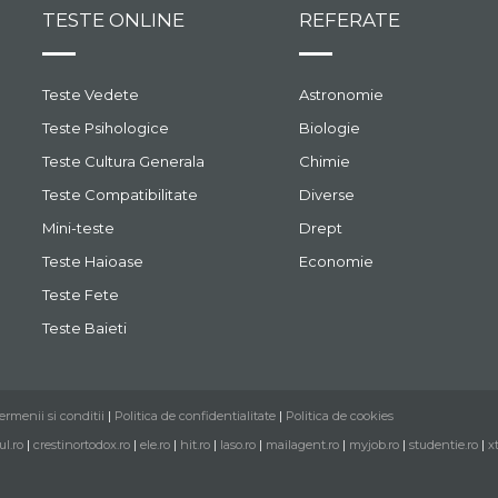
TESTE ONLINE
REFERATE
Teste Vedete
Astronomie
Teste Psihologice
Biologie
Teste Cultura Generala
Chimie
Teste Compatibilitate
Diverse
Mini-teste
Drept
Teste Haioase
Economie
Teste Fete
Teste Baieti
ermenii si conditii
|
Politica de confidentialitate
|
Politica de cookies
ul.ro
|
crestinortodox.ro
|
ele.ro
|
hit.ro
|
laso.ro
|
mailagent.ro
|
myjob.ro
|
studentie.ro
|
x