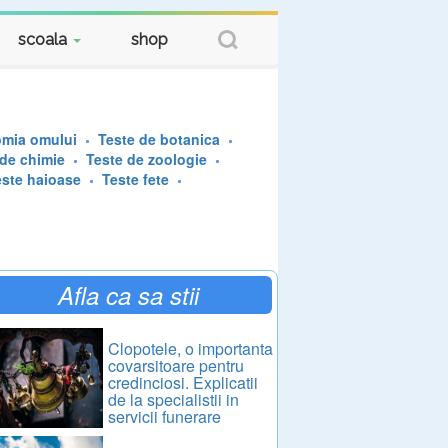
scoala
shop
omia omului
Teste de botanica
 de chimie
Teste de zoologie
este haioase
Teste fete
Afla ca sa stii
Clopotele, o importanta
covarsitoare pentru
credinciosi. Explicatii
de la specialistii in
servicii funerare