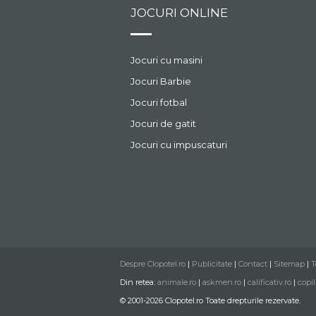
JOCURI ONLINE
Jocuri cu masini
Jocuri Barbie
Jocuri fotbal
Jocuri de gatit
Jocuri cu impuscaturi
Despre Clopotel.ro
|
Publicitate
|
Contact
|
Sitemap
|
T
Din retea:
animale.ro
|
askmen.ro
|
calificativ.ro
|
copil
© 2001-2026 Clopotel.ro Toate drepturile rezervate.