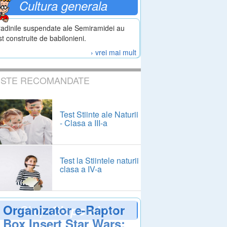
Cultura generala
adinile suspendate ale Semiramidei au
st construite de babilonieni.
› vrei mai mult
ESTE RECOMANDATE
Test Stiinte ale Naturii
- Clasa a III-a
Test la Stiintele naturii
clasa a IV-a
Organizator e-Raptor
Shop
Clopotel.ro
Box Insert Star Wars: