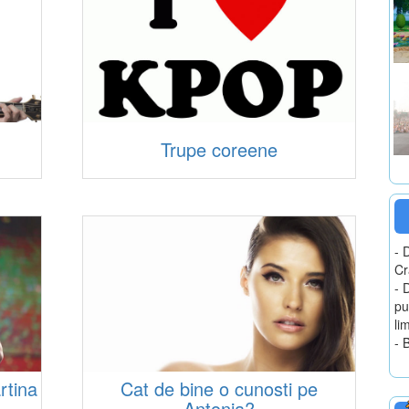
Trupe coreene
- 
Cr
- 
pu
li
- 
rtina
Cat de bine o cunosti pe
Antonia?