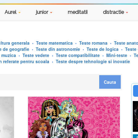
Aurel
junior
meditatii
distractie
ltura generala
Teste matematica
Teste romana
Teste anat
e de geografie
Teste din astronomie
Teste de logica
Teste
e muzica
Teste vedete
Teste compatibilitate
Mini-teste
T
n referate pentru scoala
Teste despre tehnologie si inovatie