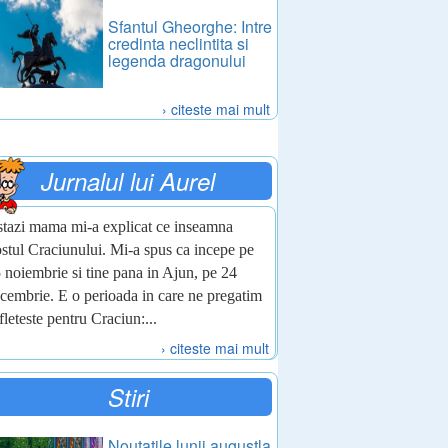
Sfantul Gheorghe: Intre
credinta neclintita si
legenda dragonului
› citeste mai mult
Jurnalul lui Aurel
tazi mama mi-a explicat ce inseamna
stul Craciunului. Mi-a spus ca incepe pe
 noiembrie si tine pana in Ajun, pe 24
cembrie. E o perioada in care ne pregatim
fleteste pentru Craciun:...
› citeste mai mult
Stiri
Noutatile lunii augustla