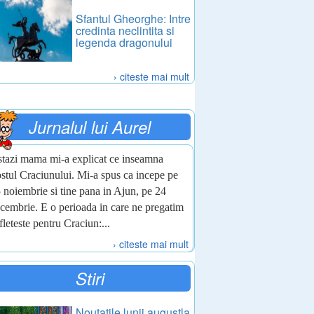
Sfantul Gheorghe: Intre
credinta neclintita si
legenda dragonului
› citeste mai mult
Jurnalul lui Aurel
tazi mama mi-a explicat ce inseamna
stul Craciunului. Mi-a spus ca incepe pe
 noiembrie si tine pana in Ajun, pe 24
cembrie. E o perioada in care ne pregatim
fleteste pentru Craciun:...
› citeste mai mult
Stiri
Noutatile lunii augustla