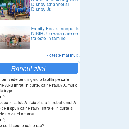
Disney Channel si
Disney Jr.
Family Fest a inceput la
NIBIRU: o vara care se
traiește in familie
› citeste mai mult
Bancul zilei
 om vede pe un gard o tablita pe care
rie ÂNu intrati in curte, caine rau!Â .Omul o
 la fuga.
r />
doua zi la fel. A treia zi s-a intrebat omul Â
 ce ii spun caine rau?. Intra el in curte si
de un catel amarat.
r />
e ce iti spune caine rau?