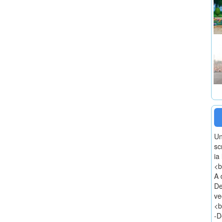
Un
sc
ia
<b
A 
De
ve
<b
-D