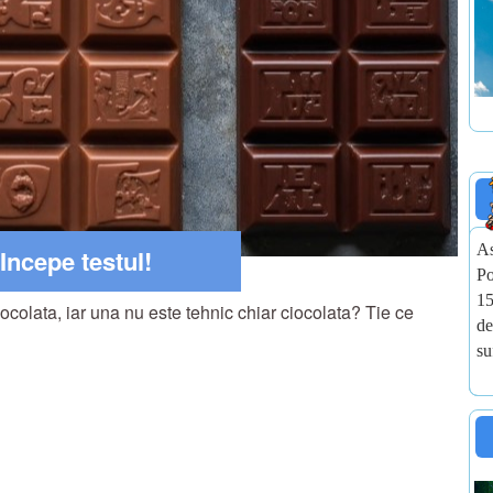
As
Incepe testul!
Po
15
ciocolata, iar una nu este tehnic chiar ciocolata? Tie ce
de
su