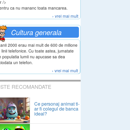
r />
entru ca nu mananc toata mancarea.
› vrei mai mult
Cultura generala
 anii 2000 erau mai mult de 600 de milione
 linii telefonice. Cu toate astea, jumatate
n populatia lumii nu apucase sa dea
ciodata un telefon.
› vrei mai mult
ESTE RECOMANDATE
Ce personaj animat ti-
ar fi colegul de banca
ideal?