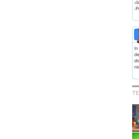
<b
-P
In
de
di
ni
T