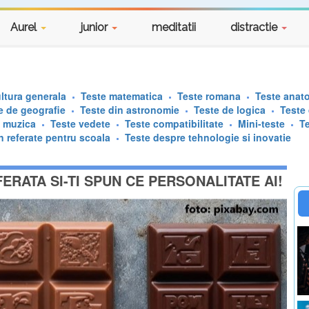
Aurel
junior
meditatii
distractie
ltura generala
Teste matematica
Teste romana
Teste anat
e de geografie
Teste din astronomie
Teste de logica
Teste
e muzica
Teste vedete
Teste compatibilitate
Mini-teste
T
n referate pentru scoala
Teste despre tehnologie si inovatie
ERATA SI-TI SPUN CE PERSONALITATE AI!