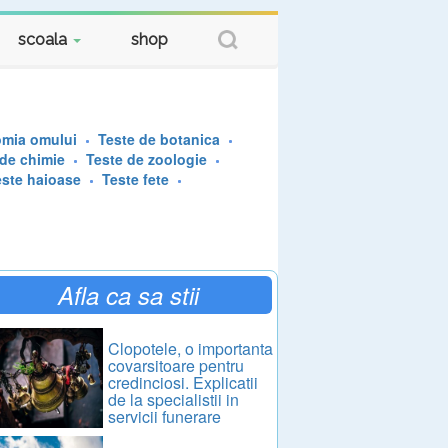
scoala
shop
omia omului
Teste de botanica
 de chimie
Teste de zoologie
este haioase
Teste fete
Afla ca sa stii
Clopotele, o importanta
covarsitoare pentru
credinciosi. Explicatii
de la specialistii in
servicii funerare