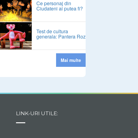
Ce personaj din
Ciudateni ai putea fi?
Test de cultura
generala: Pantera Roz
Mai multe
LINK-URI UTILE: