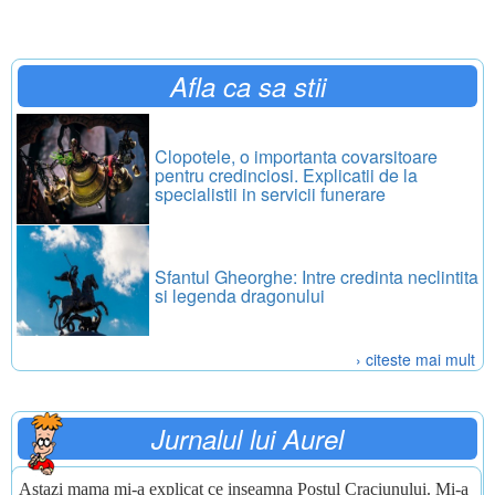
Afla ca sa stii
Clopotele, o importanta covarsitoare
pentru credinciosi. Explicatii de la
specialistii in servicii funerare
Sfantul Gheorghe: Intre credinta neclintita
si legenda dragonului
› citeste mai mult
Jurnalul lui Aurel
Astazi mama mi-a explicat ce inseamna Postul Craciunului. Mi-a