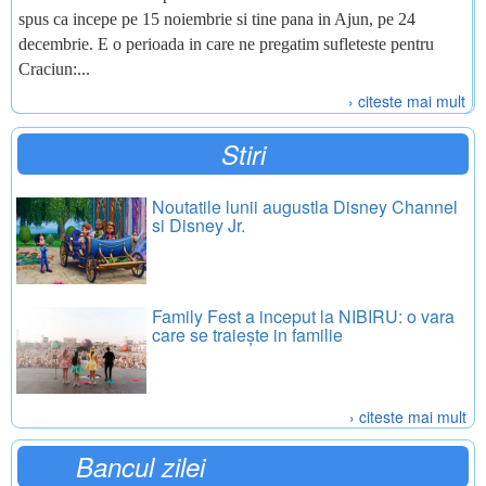
spus ca incepe pe 15 noiembrie si tine pana in Ajun, pe 24
decembrie. E o perioada in care ne pregatim sufleteste pentru
Craciun:...
› citeste mai mult
Stiri
Noutatile lunii augustla Disney Channel
si Disney Jr.
Family Fest a inceput la NIBIRU: o vara
care se traiește in familie
› citeste mai mult
Bancul zilei