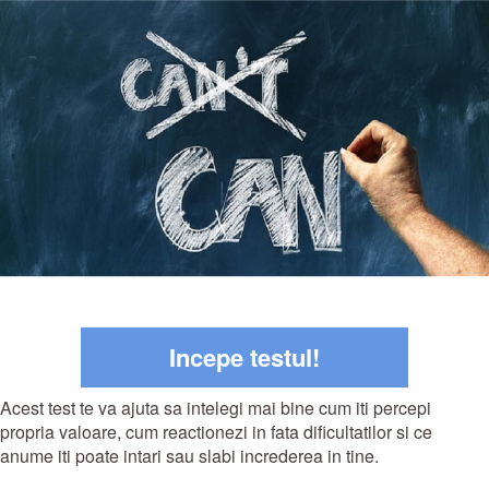
Incepe testul!
Acest test te va ajuta sa intelegi mai bine cum iti percepi
propria valoare, cum reactionezi in fata dificultatilor si ce
anume iti poate intari sau slabi increderea in tine.