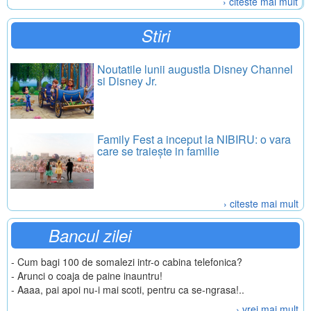
› citeste mai mult
Stiri
Noutatile lunii augustla Disney Channel
si Disney Jr.
Family Fest a inceput la NIBIRU: o vara
care se traiește in familie
› citeste mai mult
Bancul zilei
- Cum bagi 100 de somalezi intr-o cabina telefonica?
- Arunci o coaja de paine inauntru!
- Aaaa, pai apoi nu-i mai scoti, pentru ca se-ngrasa!..
› vrei mai mult