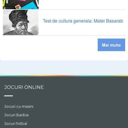
Test de cultura generala: Matei Basarab
Mai multe
JOCURI ONLINE
Jocuri cu masini
Jocuri Barbie
Jocuri fotbal