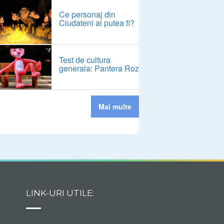
Ce personaj din
Ciudateni ai putea fi?
Test de cultura
generala: Pantera Roz
Mai multe
LINK-URI UTILE: