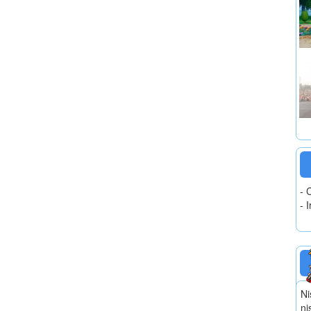
- 
- 
Ni
ni