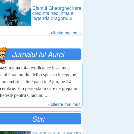
Sfantul Gheorghe: Intre
credinta neclintita si
legenda dragonului
› citeste mai mult
Jurnalul lui Aurel
tazi mama mi-a explicat ce inseamna
stul Craciunului. Mi-a spus ca incepe pe
 noiembrie si tine pana in Ajun, pe 24
cembrie. E o perioada in care ne pregatim
fleteste pentru Craciun:...
› citeste mai mult
Stiri
Noutatile lunii augustla