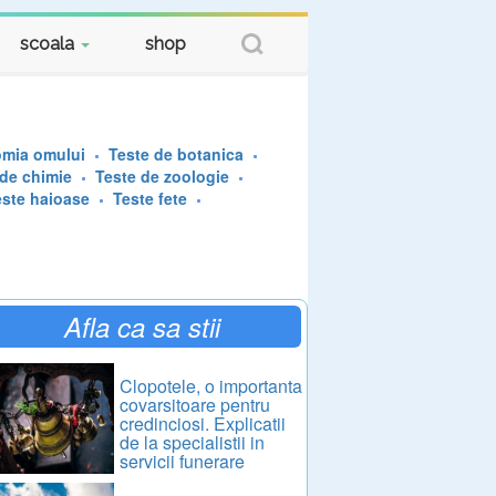
scoala
shop
omia omului
Teste de botanica
 de chimie
Teste de zoologie
este haioase
Teste fete
Afla ca sa stii
Clopotele, o importanta
covarsitoare pentru
credinciosi. Explicatii
de la specialistii in
servicii funerare