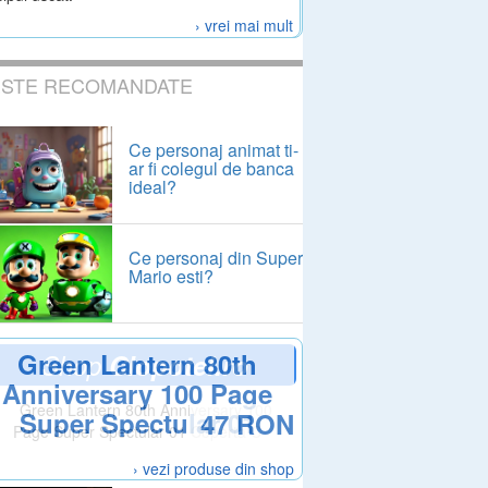
› vrei mai mult
ESTE RECOMANDATE
Ce personaj animat ti-
ar fi colegul de banca
ideal?
Ce personaj din Super
Mario esti?
Green Lantern 80th
Shop
Clopotel.ro
Anniversary 100 Page
Super Spectular 01
47 RON
Coperta C
› vezi produse din shop