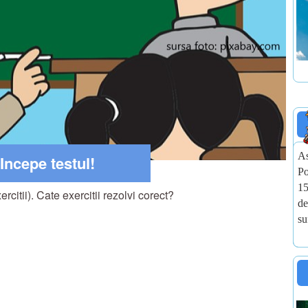
As
Incepe testul!
Po
15
citii). Cate exercitii rezolvi corect?
de
su