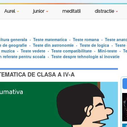
Aurel
junior
meditatii
distractie
ltura generala
Teste matematica
Teste romana
Teste anat
e de geografie
Teste din astronomie
Teste de logica
Teste
e muzica
Teste vedete
Teste compatibilitate
Mini-teste
T
n referate pentru scoala
Teste despre tehnologie si inovatie
TEMATICA DE CLASA A IV-A