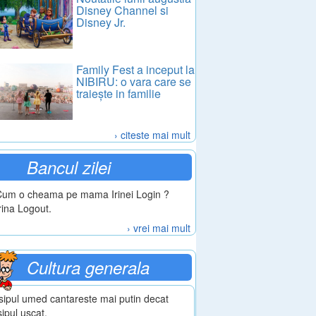
Disney Channel si
Disney Jr.
Family Fest a inceput la
NIBIRU: o vara care se
traiește in familie
› citeste mai mult
Bancul zilei
Cum o cheama pe mama Irinei Login ?
Irina Logout.
› vrei mai mult
Cultura generala
sipul umed cantareste mai putin decat
sipul uscat.