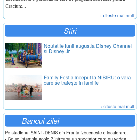
Craciun:...
› citeste mai mult
Stiri
Noutatile lunii augustla Disney Channel
si Disney Jr.
Family Fest a inceput la NIBIRU: o vara
care se traiește in familie
› citeste mai mult
Bancul zilei
Pe stadionul SAINT-DENIS din Franta izbucneste o incaierare.
- Ce se intampla acolo ? intreaba un spectator care nu vedea