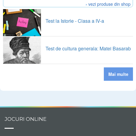
› vezi produse din shop
Test la Istorie - Clasa a IV-a
Test de cultura generala: Matei Basarab
Mai multe
JOCURI ONLINE