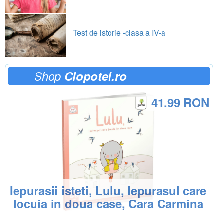
Test de istorie -clasa a IV-a
Shop
Clopotel.ro
41.99 RON
Iepurasii isteti, Lulu, Iepurasul care
locuia in doua case, Cara Carmina