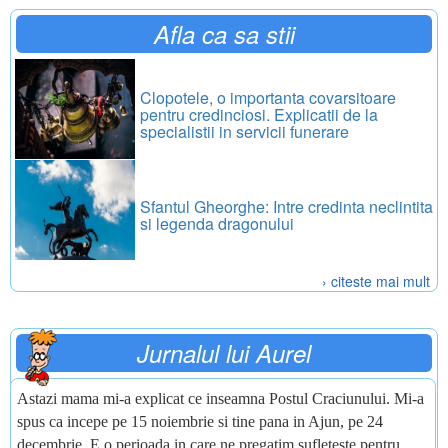
Afla ca sa stii
Clopotele, o importanta covarsitoare
pentru credinciosi. Explicatii de la
specialistii in servicii funerare
Sfantul Gheorghe: Intre credinta neclintita
si legenda dragonului
› citeste mai mult
Jurnalul lui Aurel
Astazi mama mi-a explicat ce inseamna Postul Craciunului. Mi-a
spus ca incepe pe 15 noiembrie si tine pana in Ajun, pe 24
decembrie. E o perioada in care ne pregatim sufleteste pentru