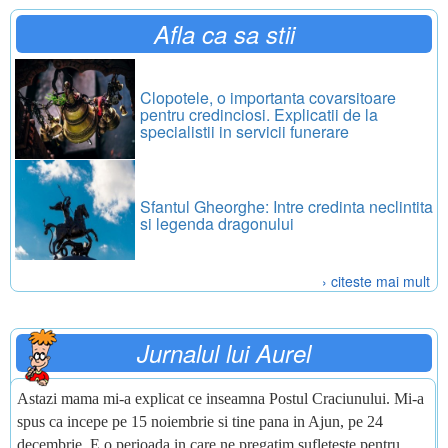
Afla ca sa stii
Clopotele, o importanta covarsitoare
pentru credinciosi. Explicatii de la
specialistii in servicii funerare
Sfantul Gheorghe: Intre credinta neclintita
si legenda dragonului
› citeste mai mult
Jurnalul lui Aurel
Astazi mama mi-a explicat ce inseamna Postul Craciunului. Mi-a
spus ca incepe pe 15 noiembrie si tine pana in Ajun, pe 24
decembrie. E o perioada in care ne pregatim sufleteste pentru