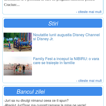
Craciun:...
› citeste mai mult
Stiri
Noutatile lunii augustla Disney Channel
si Disney Jr.
Family Fest a inceput la NIBIRU: o vara
care se traiește in familie
› citeste mai mult
Bancul zilei
-Juri sa nu divulgi nimanui ceea ce-ti spun?
-Absolut.Jur!Doar ma cunosti:ramane la mine pe vecie!