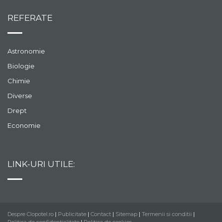
REFERATE
Astronomie
Biologie
Chimie
Diverse
Drept
Economie
LINK-URI UTILE:
Despre Clopotel.ro
|
Publicitate
|
Contact
|
Sitemap
|
Termenii si conditii
|