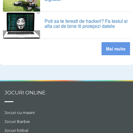
Poti sa te feresti de hackeri? Fa testul si
afla cat de bine iti protejezi datele
Mai multe
JOCURI ONLINE
Jocuri cu masini
Jocuri Barbie
Jocuri fotbal