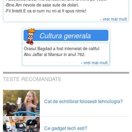
-Bine.Am nevoie de sase sute de dolari.
-Fii linistit.E ca si cum nu mi-ai fi spus nimic!
› vrei mai mult
Cultura generala
Orasul Bagdad a fost intemeiat de califul
Abu Jaffar al Mansur in anul 762.
› vrei mai mult
TESTE RECOMANDATE
Cat de echilibrat folosesti tehnologia?
Ce gadget tech esti?