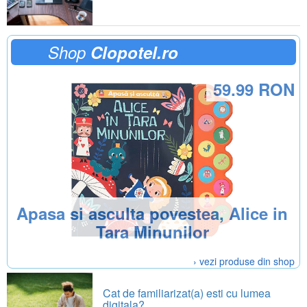
Shop
Clopotel.ro
59.99 RON
Apasa si asculta povestea, Alice in
Tara Minunilor
› vezi produse din shop
Cat de familiarizat(a) esti cu lumea
digitala?