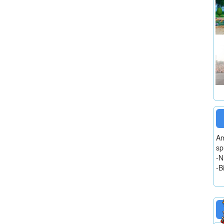
Am
sp
-N
-B