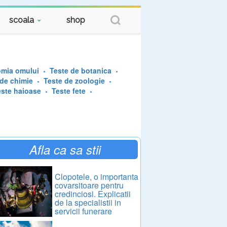
scoala
shop
omia omului
Teste de botanica
 de chimie
Teste de zoologie
este haioase
Teste fete
Afla ca sa stii
Clopotele, o importanta
covarsitoare pentru
credinciosi. Explicatii
de la specialistii in
servicii funerare