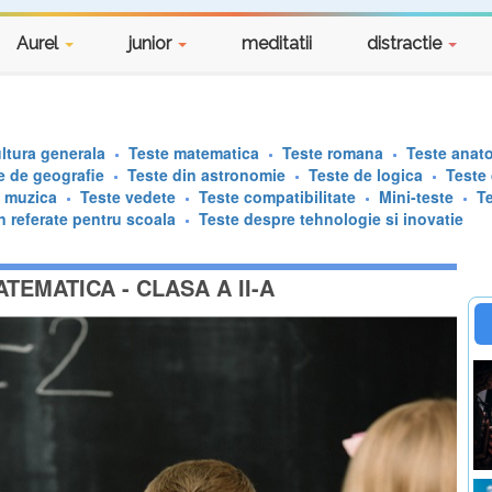
Aurel
junior
meditatii
distractie
ltura generala
Teste matematica
Teste romana
Teste anat
e de geografie
Teste din astronomie
Teste de logica
Teste
e muzica
Teste vedete
Teste compatibilitate
Mini-teste
T
n referate pentru scoala
Teste despre tehnologie si inovatie
TEMATICA - CLASA A II-A