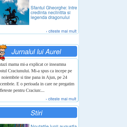
Sfantul Gheorghe: Intre
credinta neclintita si
legenda dragonului
› citeste mai mult
Jurnalul lui Aurel
tazi mama mi-a explicat ce inseamna
stul Craciunului. Mi-a spus ca incepe pe
 noiembrie si tine pana in Ajun, pe 24
cembrie. E o perioada in care ne pregatim
fleteste pentru Craciun:...
› citeste mai mult
Stiri
Noutatile lunii augustla