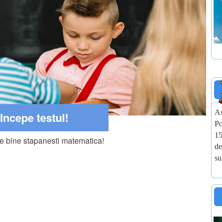
As
Incepe testul!
Po
15
e bine stapanesti matematica!
de
su