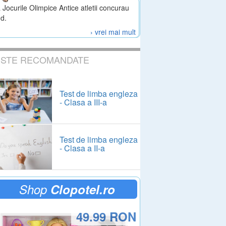
 Jocurile Olimpice Antice atletii concurau
d.
› vrei mai mult
ESTE RECOMANDATE
Test de limba engleza
- Clasa a III-a
Test de limba engleza
- Clasa a II-a
Shop
Clopotel.ro
49.99 RON