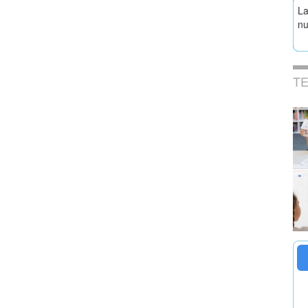
La
nu
T