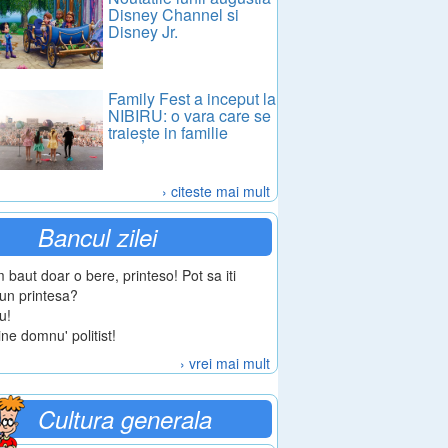
Disney Channel si
Disney Jr.
Family Fest a inceput la
NIBIRU: o vara care se
traiește in familie
› citeste mai mult
Bancul zilei
 baut doar o bere, printeso! Pot sa iti
un printesa?
u!
ine domnu' politist!
› vrei mai mult
Cultura generala